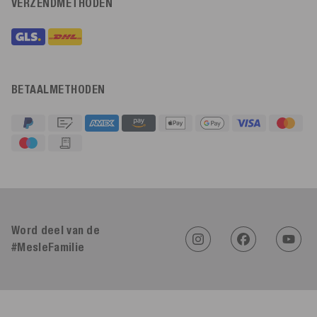
VERZENDMETHODEN
BETAALMETHODEN
4,91
Beoordeling
623
Beoordelingen
Word deel van de
#MesleFamilie
An****
Geverifieerde klant
Twitter
Sehr gut 👍 Sehr zufrieden
Facebook
Hulpzaam
?
Ja
Delen
Köln, DE,
5-8-2026