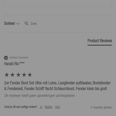
genomen.
Gebruik ons verzendlabel voor retourzendingen voor € 4,99.
Zoek:
Sorteer
*Retourneer alleen in overeenstemming met onze algemene voorwaarden, mits
het door ons verstrekte retouretiket wordt gebruikt.
Product Reviews
Verified Customer
Harald Ric****
2er Fender Boot Set Ultra mit Leine, Langfender aufblasbar, Bootsfender
& Fenderseil, Fender Schiff Yacht Schlauchboot, Fender klein bis groß
De reviewer heeft geen opmerkingen achtergelaten.
Vond je dit een nuttige review?
Ja
Melden
Deel
4 maanden geleden