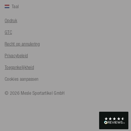
Taal
Bernd Sack****
Opdruk
Geverifieerde klant
Schwimmweste ist gut. Made in Europe waere besser als Made
Twitter
GTC
in China.
Facebook
Hulpzaam
?
Ja
Delen
Ohmden, DE,
5-8-2026
Recht op annulering
Privacybeleid
Axel L**
Toegankelijkheid
Geverifieerde klant
Twitter
Nö..............
Cookies aanpassen
Facebook
Hulpzaam
?
Ja
Delen
Senftenberg, DE,
4-8-2026
© 2026 Mesle Sportartikel GmbH
An****
Geverifieerde klant
Twitter
Produkt ist in Ordnung
Facebook
Hulpzaam
?
Ja
Delen
Osnabrück, DE,
4-8-2026