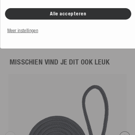
Alle accepteren
Mesle Stootwil voor Boot Globe
oranje
5.0
(1 Beoordeling)
Meer instellingen
Meer kleuren
€ 52,99
MISSCHIEN VIND JE DIT OOK LEUK