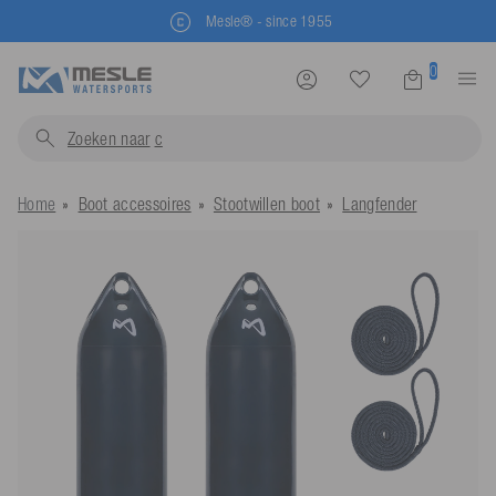
Mesle® - since 1955
0
Zoeken naar
zwemves
Home
Boot accessoires
Stootwillen boot
Langfender