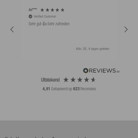
An****
Bernd
Verified Customer
V
Sehr gut 👍 Sehr zufrieden
Schw
als 
Köln, DE, 4 dagen geleden
Uitstekend
4,91
Gebaseerd op
623
Recensies