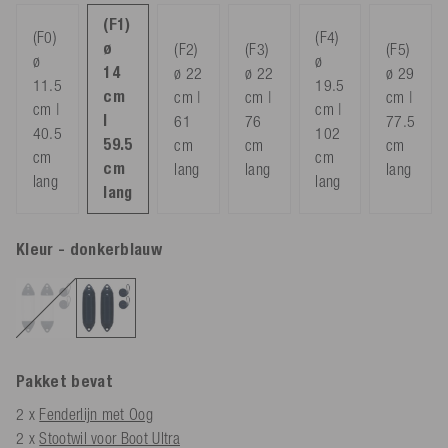
(F1)
(F0)
(F4)
ø
(F2)
(F3)
(F5)
ø
ø
14
ø 22
ø 22
ø 29
11.5
19.5
cm
cm |
cm |
cm |
cm |
cm |
|
61
76
77.5
40.5
102
59.5
cm
cm
cm
cm
cm
cm
lang
lang
lang
lang
lang
lang
Kleur
- donkerblauw
Pakket bevat
2 x
Fenderlijn met Oog
2 x
Stootwil voor Boot Ultra