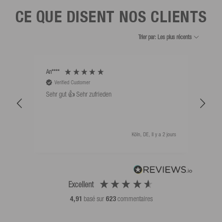
CE QUE DISENT NOS CLIENTS
Trier par: Les plus récents
An****
Bernd
Verified Customer
V
Sehr gut 👍 Sehr zufrieden
Schw
als 
Köln, DE, Il y a 2 jours
Excellent
4,91
basé sur
623
commentaires