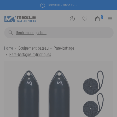
Mesle® - since 1955
0
Rechercher
gilet
Home
Equipement bateau
Pare-battage
Pare-battages cylindriques