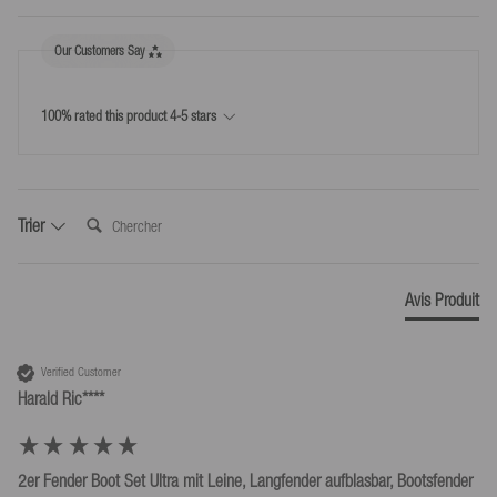
78589
Dürbheim,
Allemagne
info@mesle.com
Our Customers Say
+49 7424 602130
Retour
Toutes infos
100% rated this product 4-5 stars
Droit de rétractation de 30 jours
Retours faciles - utilise l'étiquette de retour incluse pour 5,99 €
ou renvoie toi-même les produits
Chercher:
Trier
Avis Produit
Verified Customer
Harald Ric****
2er Fender Boot Set Ultra mit Leine, Langfender aufblasbar, Bootsfender