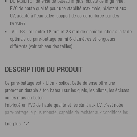
DURABILITÉ : défense de bateau la plus robuste de la gamme,
PVC de haute qualité pour une stabilité maximale, résistant aux
UV, adapté à l'eau salée, support de corde renforcé par des
nervures
TAILLES : œil entre 18 mm et 28 mm de diamètre, choisis la taille
optimale du pare-battage parmi 6 diamètres et longueurs
différents (voir tableau des tailles).
DESCRIPTION DU PRODUIT
Ce pare-battage est « Ultra » solide. Cette défense offre une
protection durable à ton bateau sur les quais, les pilotis, les écluses
ou les murs en béton.
Fabriqué en PVC de haute qualité et résistant aux UV, c'est notre
pare-battage le plus robuste, capable de résister aux conditions les
plus rudes. Sa surface lisse et absorbant les chocs protège
Lire plus
efficacement ton bateau des éraflures et des bosses. Les œillets en
toile sont renforcés par des nervures et sont massifs pour une durée