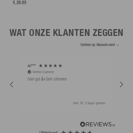
€ 39,99
WAT ONZE KLANTEN ZEGGEN
Sorteren op: Nieuwste eerst
An****
Bernd
Verified Customer
V
Sehr gut 👍 Sehr zufrieden
Schw
als 
Köln, DE, 3 dagen geleden