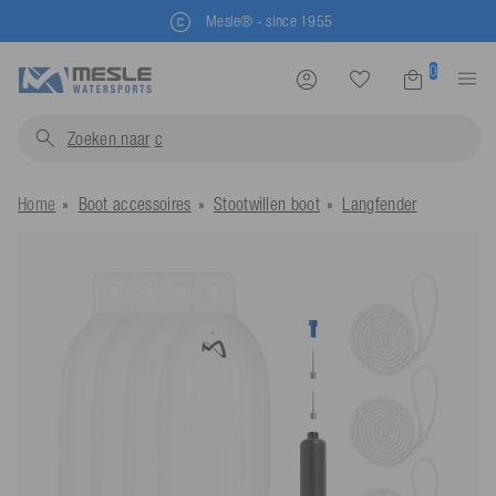
Mesle® - since 1955
0
Zoeken naar
zwemvest
Home
Boot accessoires
Stootwillen boot
Langfender