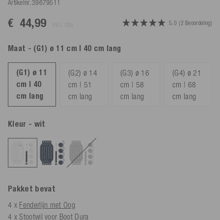
Artikelnr.
39679511
€ 44,99
5.0
(2 Beoordeling)
incl. btw.
Maat
- (G1) ø 11 cm | 40 cm lang
(G1) ø 11
(G2) ø 14
(G3) ø 16
(G4) ø 21
cm | 40
cm | 51
cm | 58
cm | 68
cm lang
cm lang
cm lang
cm lang
Kleur
- wit
Pakket bevat
4 x
Fenderlijn met Oog
4 x
Stootwil voor Boot Dura