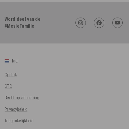
4,91
Beoordeling
623
Beoordelingen
Word deel van de
#MesleFamilie
An****
Geverifieerde klant
Twitter
Sehr gut 👍 Sehr zufrieden
Facebook
Hulpzaam
?
Ja
Delen
Köln, DE,
5-8-2026
Taal
Bernd Sack****
Opdruk
Geverifieerde klant
Schwimmweste ist gut. Made in Europe waere besser als Made
Twitter
GTC
in China.
Facebook
Hulpzaam
?
Ja
Delen
Ohmden, DE,
5-8-2026
Recht op annulering
Privacybeleid
Axel L**
Toegankelijkheid
Geverifieerde klant
Twitter
Nö..............