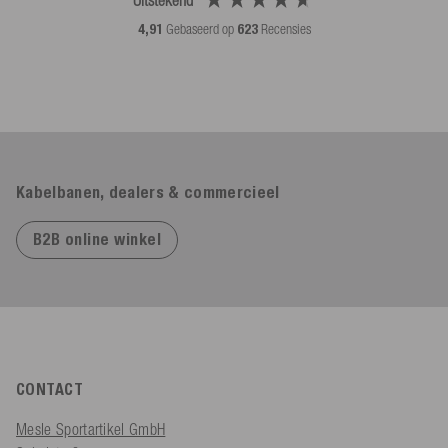
Uitstekend
4,91
Gebaseerd op
623
Recensies
Kabelbanen, dealers & commercieel
B2B online winkel
CONTACT
Mesle Sportartikel GmbH