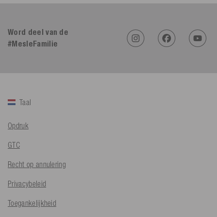
4,91
Beoordeling
623
Beoordelingen
Word deel van de
#MesleFamilie
An****
Geverifieerde klant
Twitter
Sehr gut 👍 Sehr zufrieden
Facebook
Hulpzaam
?
Ja
Delen
Köln, DE,
5-8-2026
Taal
Bernd Sack****
Opdruk
Geverifieerde klant
Schwimmweste ist gut. Made in Europe waere besser als Made
Twitter
GTC
in China.
Facebook
Hulpzaam
?
Ja
Delen
Ohmden, DE,
5-8-2026
Recht op annulering
Privacybeleid
Axel L**
Toegankelijkheid
Geverifieerde klant
Twitter
Nö..............