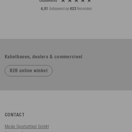
Uitstekend
4,91
Gebaseerd op
623
Recensies
Kabelbanen, dealers & commercieel
B2B online winkel
CONTACT
Mesle Sportartikel GmbH