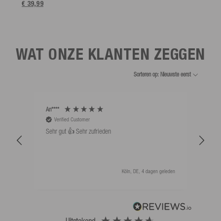
€ 39,99
WAT ONZE KLANTEN ZEGGEN
Sorteren op: Nieuwste eerst
An****
Bernd
Verified Customer
V
Sehr gut 👍 Sehr zufrieden
Schw
als 
Köln, DE, 4 dagen geleden