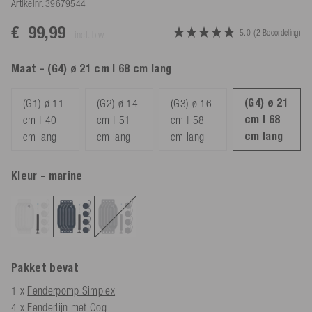
Artikelnr.
39679544
€ 99,99
5.0
(2 Beoordeling)
incl. btw.
Maat
- (G4) ø 21 cm | 68 cm lang
(G4) ø 21
(G1) ø 11
(G2) ø 14
(G3) ø 16
cm | 68
cm | 40
cm | 51
cm | 58
cm lang
cm lang
cm lang
cm lang
Kleur
- marine
Pakket bevat
1 x
Fenderpomp Simplex
4 x
Fenderlijn met Oog