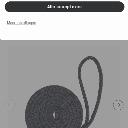
Meer kleuren
Alle accepteren
€ 34,99
Meer instellingen
MISSCHIEN VIND JE DIT OOK LEUK