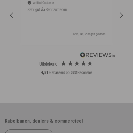
Verified Customer
V
Sehr gut 👍 Sehr zufrieden
Schw
als 
Köln, DE, 2 dagen geleden
Uitstekend
4,91
Gebaseerd op
623
Recensies
Kabelbanen, dealers & commercieel