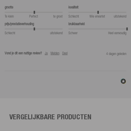
grootte
kwaliteit
Te klein
Perfect
te groot
Schlecht
Wie erwartet
uitstekend
prijs/prestatieverhouding
bruikbaarheid
Schlecht
uitstekend
Schwer
Heel eenvoudig
Vond je dit een nuttige review?
Ja
Melden
Deel
4 dagen geleden
VERGELIJKBARE PRODUCTEN