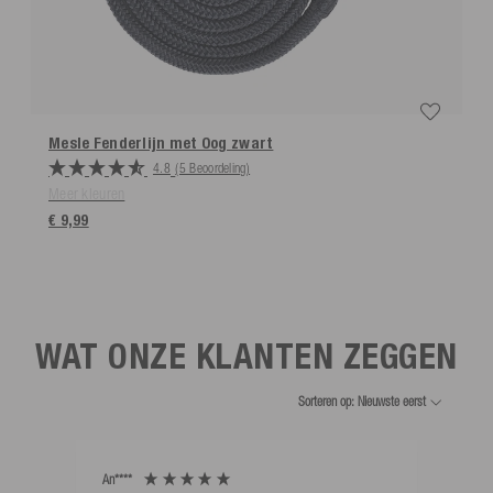
Mesle Fenderlijn met Oog
zwart
4.8
(5 Beoordeling)
Meer kleuren
€ 9,99
WAT ONZE KLANTEN ZEGGEN
Sorteren op: Nieuwste eerst
An****
Bernd