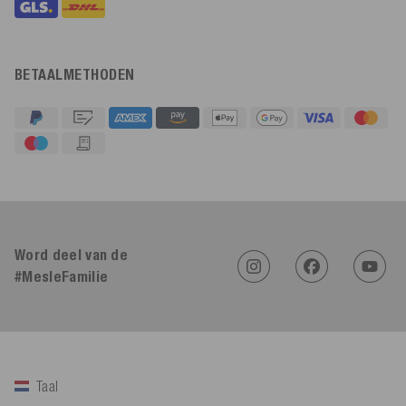
BETAALMETHODEN
4,91
Beoordeling
623
Beoordelingen
Word deel van de
#MesleFamilie
An****
Geverifieerde klant
Twitter
Sehr gut 👍 Sehr zufrieden
Facebook
Hulpzaam
?
Ja
Delen
Köln, DE,
5-8-2026
Taal