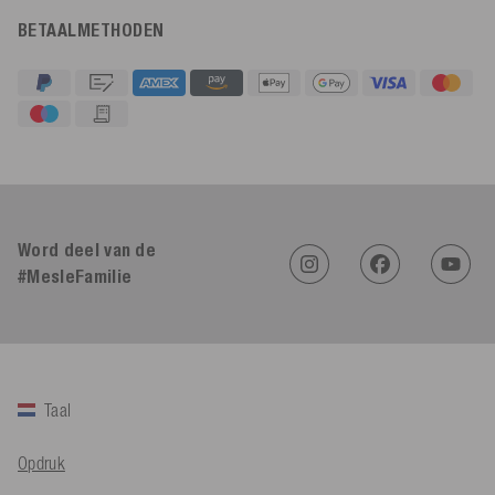
BETAALMETHODEN
4,91
Beoordeling
623
Beoordelingen
Word deel van de
#MesleFamilie
An****
Geverifieerde klant
Twitter
Sehr gut 👍 Sehr zufrieden
Facebook
Hulpzaam
?
Ja
Delen
Köln, DE,
5-8-2026
Taal
Bernd Sack****
Opdruk
Geverifieerde klant
Schwimmweste ist gut. Made in Europe waere besser als Made
Twitter