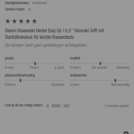
Vaardigheidsniveau:
Ambitioniert
Opnieuw kopen:
ja
Slalom Wasserski Hantel Easy Up 13,5'' Monoski Griff mit
Starthilfedreieck für leichte Wasserstarts
De reviewer heeft geen opmerkingen achtergelaten.
grootte
kwaliteit
Te klein
Perfect
te groot
Schlecht
Wie erwartet
uitstekend
prijs/prestatieverhouding
bruikbaarheid
Schlecht
uitstekend
Schwer
Heel eenvoudig
Vond je dit een nuttige review?
Ja
Melden
Deel
2 maanden geleden