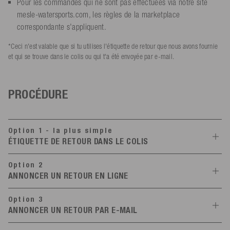
Pour les commandes qui ne sont pas effectuées via notre site
mesle-watersports.com, les règles de la marketplace
correspondante s'appliquent.
*Ceci n'est valable que si tu utilises l'étiquette de retour que nous avons fournie
et qui se trouve dans le colis ou qui t'a été envoyée par e-mail.
PROCÉDURE
Option 1 - la plus simple
ÉTIQUETTE DE RETOUR DANS LE COLIS
Emballer les articles
Option 2
La marchandise ne doit pas présenter de traces d'utilisation
ANNONCER UN RETOUR EN LIGNE
La marchandise doit être emballée dans son emballage d'origine
Annoncer un retour
avec toutes les étiquettes.
Option 3
Clique sur le bouton "Voir la commande" dans l'e-mail de
ANNONCER UN RETOUR PAR E-MAIL
Emballe la marchandise de manière sûre, de préférence dans le
confirmation de commande ou d'expédition
carton d'origine
Annoncer un retour