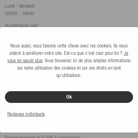
Lundi - Vendredi
08h00 - 18h00
shop@mesle.com
Conseils sur les produits :
+49 (0) 7424 60213 62
Service client :
+49 (0) 7424 60213 52
Nous aussi, nous faisons cette chose avec les cookies. Ils nous
aident à améliorer notre site. Est-ce que c'est clair pour toi ?
Je
veux en savoir plus
. Vous trouverez ici de plus amples informations
Formulaire de contact
sur notre utilisation des cookies et sur vos droits en tant
qu'utilisateur:
SERVICE & INFOS
Ok
Modes de paiement
Expédition et livraison
Réglages individuels
Traitement des retours
Remboursement de la TVA à l'exportation