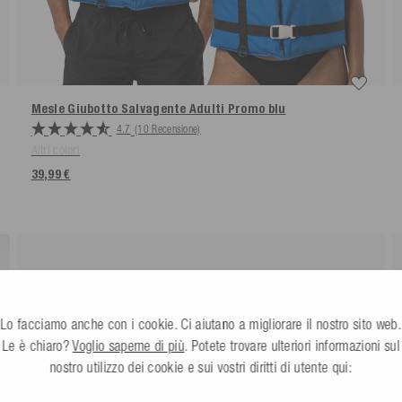
Mesle Giubotto Salvagente Adulti Promo
blu
4.7
(10 Recensione)
Altri colori
39,99 €
Lo facciamo anche con i cookie. Ci aiutano a migliorare il nostro sito web.
Le è chiaro?
Voglio saperne di più
. Potete trovare ulteriori informazioni sul
nostro utilizzo dei cookie e sui vostri diritti di utente qui: