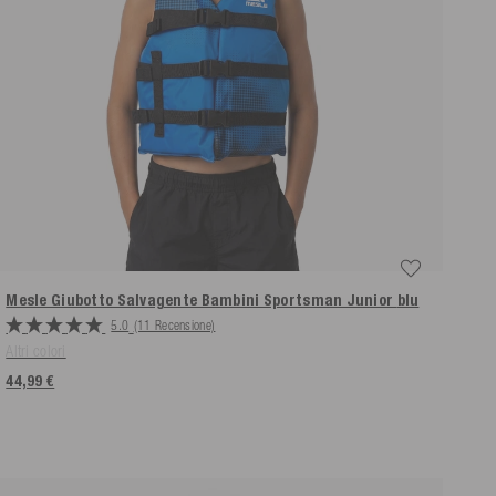
Mesle Giubotto Salvagente Bambini Sportsman Junior
blu
5.0
(11 Recensione)
Altri colori
44,99 €