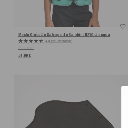
Mesle Giubotto Salvagente Bambini H210-J
acqua
4.8
(22 Recensione)
Altri colori
54,99 €