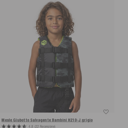
Mesle Giubotto Salvagente Bambini H210-J
grigio
4.8
(22 Recensione)