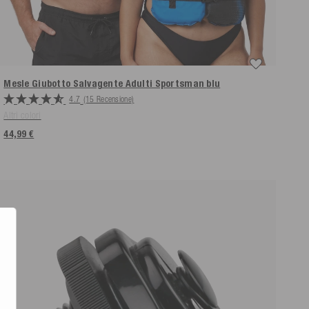
Mesle Giubotto Salvagente Adulti Sportsman
blu
4.7
(15 Recensione)
Altri colori
44,99 €