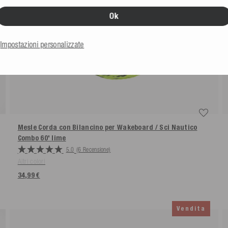
Ok
Impostazioni personalizzate
Mesle Corda con Bilancino per Wakeboard / Sci Nautico
Combo 60'
lime
5.0
(6 Recensione)
Altri colori
34,99 €
Vendita