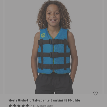
Mesle Giubotto Salvagente Bambini H210-J
blu
4.8
(22 Recensione)