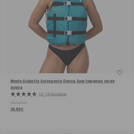
Mesle Giubotto Salvagente Donna Sportswoman
verde
acqua
4.8
(16 Recensione)
Altri colori
39,99 €