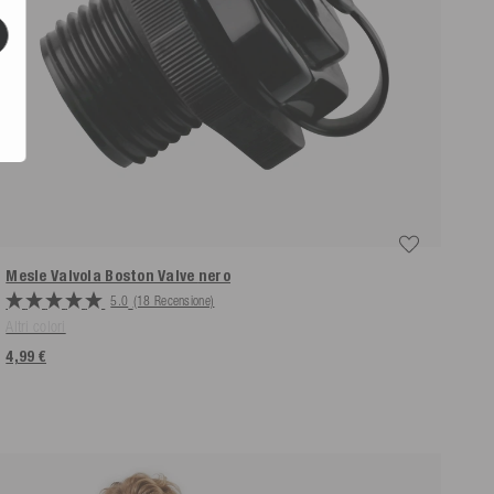
Mesle Valvola Boston Valve
nero
5.0
(18 Recensione)
Altri colori
4,99 €