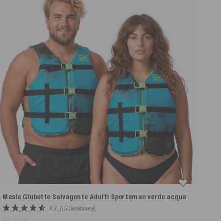
Mesle Giubotto Salvagente Adulti Sportsman
verde acqua
4.7
(15 Recensione)
Altri colori