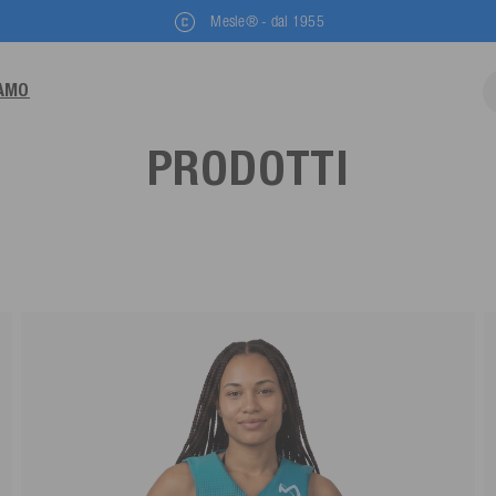
Mesle® - dal 1955
IAMO
PRODOTTI