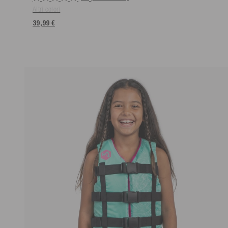
Altri colori
39,99 €