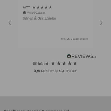
An****
Bernd
Verified Customer
V
Sehr gut 👍 Sehr zufrieden
Schw
als 
Köln, DE, 3 dagen geleden
Uitstekend
4,91
Gebaseerd op
623
Recensies