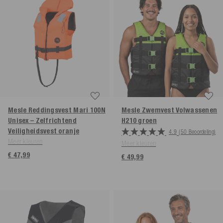
Mesle Reddingsvest Mari 100N
Mesle Zwemvest Volwassenen
Unisex – Zelfrichtend
H210
groen
Veiligheidsvest
oranje
4.9
(50 Beoordeling)
Meer kleuren
Meer kleuren
€ 47,99
€ 49,99