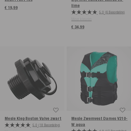
lime
€ 19,99
5.0
(6 Beoordeling)
Meer kleuren
€ 34,99
Mesle Klep Boston Valve
zwart
Mesle Zwemvest Dames V210-
W aqua
5.0
(18 Beoordeling)