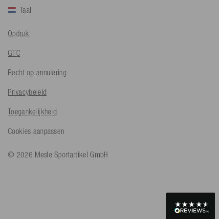
Taal
Opdruk
Bernd Sack****
Geverifieerde klant
GTC
Schwimmweste ist gut. Made in Europe waere besser als Made
Twitter
in China.
Facebook
Recht op annulering
Hulpzaam
?
Ja
Delen
Ohmden, DE,
5-8-2026
Privacybeleid
Toegankelijkheid
Axel L**
Geverifieerde klant
Twitter
Cookies aanpassen
Nö..............
Facebook
Hulpzaam
?
Ja
Delen
Senftenberg, DE,
4-8-2026
© 2026 Mesle Sportartikel GmbH
An****
Geverifieerde klant
Twitter
Produkt ist in Ordnung
Facebook
Hulpzaam
?
Ja
Delen
Osnabrück, DE,
4-8-2026