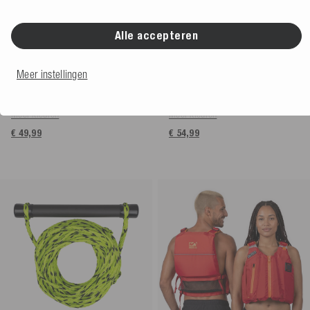
Alle accepteren
Mesle Zwemvest Volwassenen
Mesle Bodyboard Speed Skin
Meer instellingen
H210
benzine
groen
4.9
(50 Beoordeling)
4.8
(5 Beoordeling)
Meer kleuren
Meer kleuren
€ 49,99
€ 54,99