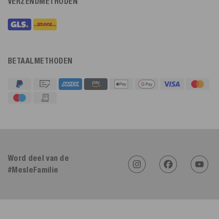
VERZENDMETHODEN
BETAALMETHODEN
4,91
Beoordeling
623
Beoordelingen
Word deel van de
#MesleFamilie
An****
Geverifieerde klant
Twitter
Sehr gut 👍 Sehr zufrieden
Facebook
Hulpzaam
?
Ja
Delen
Köln, DE,
5-8-2026