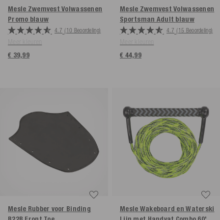
Mesle Zwemvest Volwassenen
Mesle Zwemvest Volwassenen
Promo
blauw
Sportsman Adult
blauw
4.7
(10 Beoordeling)
4.7
(15 Beoordeling)
Meer kleuren
Meer kleuren
€ 39,99
€ 44,99
Mesle Rubber voor Binding
Mesle Wakeboard en Waterski
B22R Front Toe
Lijn met Handvat Combo 60'