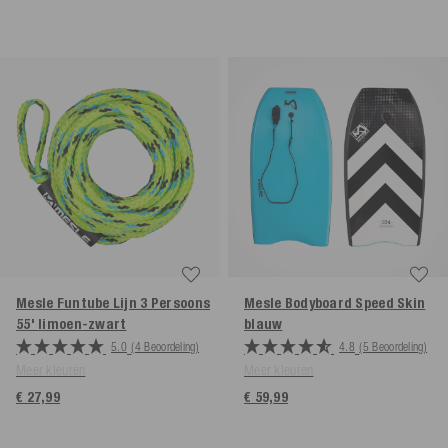
Mesle Funtube Lijn 3 Persoons
Mesle Bodyboard Speed Skin
55'
limoen-zwart
blauw
5.0
(4 Beoordeling)
4.8
(5 Beoordeling)
Meer kleuren
Meer kleuren
€ 27,99
€ 59,99