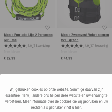
Mesle Funtube Lijn 2 Persoons
Mesle Zwemvest Volwassenen
50'
lime
V210
groen
5.0
(6 Beoordeling)
4.9
(17 Beoordeling)
Meer kleuren
Meer kleuren
€ 22,99
€ 44,99
Wij gebruiken cookies op onze website. Sommige daarvan zijn
essentieel, terwijl andere ons helpen deze website en uw ervaring te
verbeteren. Meer informatie over de cookies die wij gebruiken en uw
rechten als gebruiker vindt u hier: