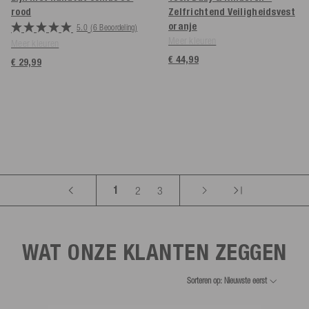
rood
Zelfrichtend Veiligheidsvest
oranje
5.0
(6 Beoordeling)
Meer kleuren
Meer kleuren
€ 44,99
€ 29,99
1
2
3
WAT ONZE KLANTEN ZEGGEN
Sorteren op: Nieuwste eerst