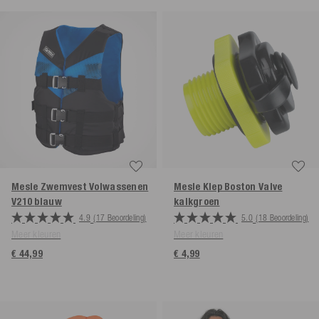
Mesle Zwemvest Volwassenen
Mesle Klep Boston Valve
V210
blauw
kalkgroen
4.9
(17 Beoordeling)
5.0
(18 Beoordeling)
Meer kleuren
Meer kleuren
€ 44,99
€ 4,99