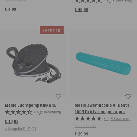
4.9
(17 Beoordeling)
Meer kleuren
€ 4,99
€ 49,99
Verkoop
Mesle Luchtpomp Kikka 3L
Mesle Zwemnoodle Al Dente
150N Drijfvermogen
aqua
4.5
(2 Beoordeling)
5.0
(4 Beoordeling)
€ 10,99
Meer kleuren
adviesprijs € 19,99
€ 29,99