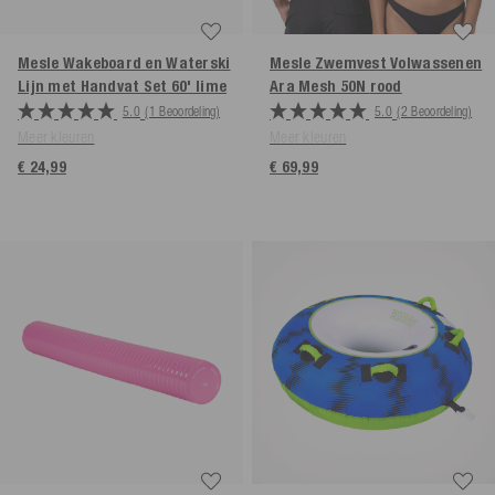
Mesle Wakeboard en Waterski
Mesle Zwemvest Volwassenen
Lijn met Handvat Set 60'
lime
Ara Mesh 50N
rood
5.0
(1 Beoordeling)
5.0
(2 Beoordeling)
Meer kleuren
Meer kleuren
€ 24,99
€ 69,99