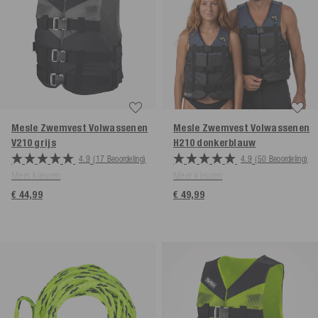
Mesle Zwemvest Volwassenen
Mesle Zwemvest Volwassenen
V210
grijs
H210
donkerblauw
4.9
(17 Beoordeling)
4.9
(50 Beoordeling)
Meer kleuren
Meer kleuren
€ 44,99
€ 49,99