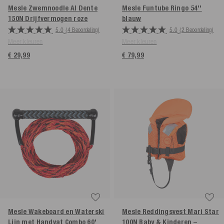
Mesle Zwemnoodle Al Dente
Mesle Funtube Ringo 54''
150N Drijfvermogen
roze
blauw
5.0
(4 Beoordeling)
5.0
(2 Beoordeling)
Meer kleuren
Meer kleuren
€ 29,99
€ 79,99
Mesle Wakeboard en Waterski
Mesle Reddingsvest Mari Star
Lijn met Handvat Combo 60'
100N Baby & Kinderen –