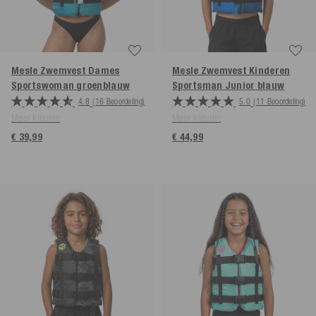
Mesle Zwemvest Dames
Mesle Zwemvest Kinderen
Sportswoman
groenblauw
Sportsman Junior
blauw
4.8
(16 Beoordeling)
5.0
(11 Beoordeling)
Meer kleuren
Meer kleuren
€ 39,99
€ 44,99