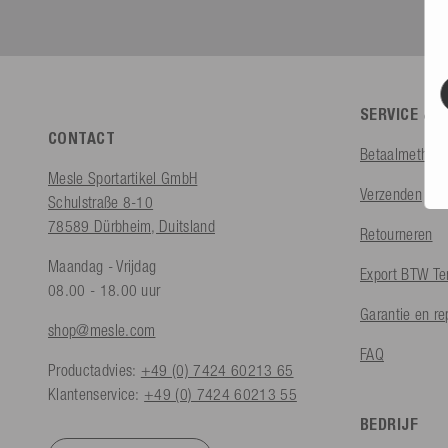
SERVICE & 
CONTACT
Betaalmethod
Mesle Sportartikel GmbH
Verzenden
Schulstraße 8-10
78589 Dürbheim, Duitsland
Retourneren
Maandag - Vrijdag
Export BTW Te
08.00 - 18.00 uur
Garantie en re
shop@mesle.com
FAQ
Productadvies:
+49 (0) 7424 60213 65
Klantenservice:
+49 (0) 7424 60213 55
BEDRIJF