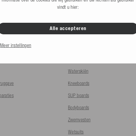
vindt u hier:
Alle accepteren
INFO
PRODUCTEN
Meer instellingen
en
Funtubes
Wake
Waterskiën
ruggave
Kneeboards
paraties
SUP boards
Bodyboards
Zwemvesten
Wetsuits