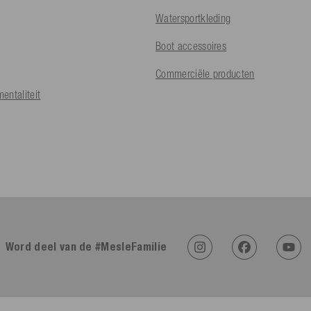
Watersportkleding
Boot accessoires
Commerciële producten
entaliteit
Word deel van de #MesleFamilie