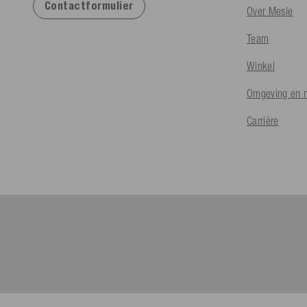
Contactformulier
Over Mesle
Team
Winkel
Omgeving en m
Carrière