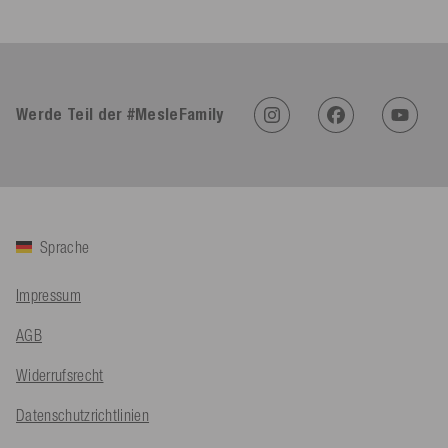
Werde Teil der #MesleFamily
4,91
Rating
623
Bewertungen
Sprache
Impressum
An****
Verifizierter Kunde
AGB
Twitter
Sehr gut 👍 Sehr zufrieden
Facebook
Widerrufsrecht
Hilfreich
?
Ja
Teilen
Köln, DE,
5.8.2026
Datenschutzrichtlinien