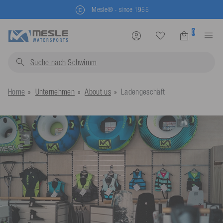
Kostenlose Rücksendung
0
Suche nach
S
Home
Unternehmen
About us
Ladengeschäft