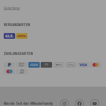
Gutscheine
VERSANDARTEN
ZAHLUNGSARTEN
4,91
Rating
623
Bewertungen
An****
Verifizierter Kunde
Twitter
Sehr gut 👍 Sehr zufrieden
Werde Teil der #MesleFamily
Facebook