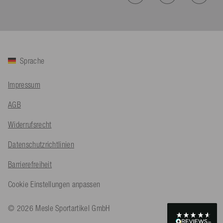
Hilfreich
?
Ja
Teilen
Köln, DE,
5.8.2026
Bernd Sack****
Verifizierter Kunde
Sprache
Schwimmweste ist gut. Made in Europe waere besser als Made
Twitter
in China.
Facebook
Impressum
Hilfreich
?
Ja
Teilen
Ohmden, DE,
5.8.2026
AGB
Axel L**
Widerrufsrecht
Verifizierter Kunde
Twitter
Nö..............
Datenschutzrichtlinien
Facebook
Hilfreich
?
Ja
Teilen
Senftenberg, DE,
4.8.2026
Barrierefreiheit
Cookie Einstellungen anpassen
An****
Verifizierter Kunde
© 2026 Mesle Sportartikel GmbH
Twitter
Produkt ist in Ordnung
Facebook