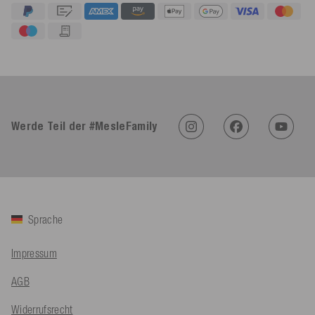
4,91
Rating
623
Bewertungen
An****
Verifizierter Kunde
Twitter
Sehr gut 👍 Sehr zufrieden
Werde Teil der #MesleFamily
Facebook
Hilfreich
?
Ja
Teilen
Köln, DE,
5.8.2026
Bernd Sack****
Verifizierter Kunde
Sprache
Schwimmweste ist gut. Made in Europe waere besser als Made
Twitter
in China.
Facebook
Impressum
Hilfreich
?
Ja
Teilen
Ohmden, DE,
5.8.2026
AGB
Axel L**
Widerrufsrecht