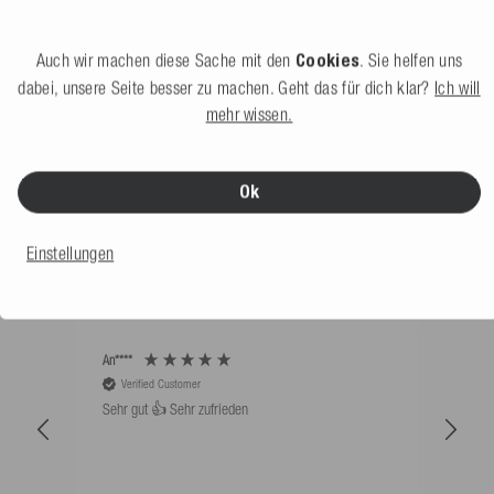
999,99 €
UVP 1.899,99 €
Auch wir machen diese Sache mit den
Cookies
. Sie helfen uns
dabei, unsere Seite besser zu machen. Geht das für dich klar?
Ich will
mehr wissen.
Ok
DAS SAGEN UNSERE KUNDEN
Einstellungen
Sortieren nach: Neueste zuerst
An****
Bernd
Verified Customer
V
Sehr gut 👍 Sehr zufrieden
Schw
als 