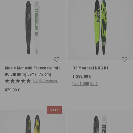
Mesle Monoski Freecarve mit
D3 Monoski NRG R1
B6 Bindung
69'' (175 cm)
1.299,99 €
5.0
(5 Bewertung)
UVP 1.899,99 €
679,99 €
Sale