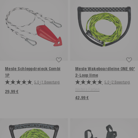
Mesle Schleppdreieck Combi
Mesle Wakeboardleine ONE 60'
1P
2-Loop
lime
5.0
(1 Bewertung)
5.0
(2 Bewertung)
Weitere Farben
29,99 €
42,99 €