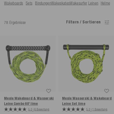
Wakeboards
Sets
Bindungen
Wakeskates
Wakesurfer
Leinen
Helme
T
Filtern / Sortieren
78 Ergebnisse
Mesle Wakeboard & Wasserski
Mesle Wasserski & Wakeboard
Leine Combo 60'
lime
Leine Set
lime
5.0
(6 Bewertung)
5.0
(1 Bewertung)