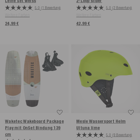
Leine Set
weiss
2-Loop
silber
5.0
(1 Bewertung)
5.0
(2 Bewertung)
Weitere Farben
Weitere Farben
24,99 €
42,99 €
Waketec Wakeboard Package
Mesle Wassersport Helm
Play mit OnSet Bindung
139
Ultuna
lime
cm
5.0
(9 Bewertung)