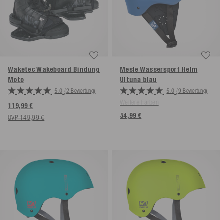
Waketec Wakeboard Bindung
Mesle Wassersport Helm
Moto
Ultuna
blau
5.0
(2 Bewertung)
5.0
(9 Bewertung)
Weitere Farben
119,99 €
54,99 €
UVP 149,99 €