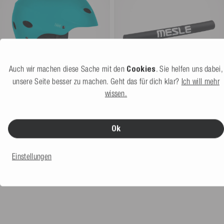
Auch wir machen diese Sache mit den
Cookies
. Sie helfen uns dabei,
unsere Seite besser zu machen. Geht das für dich klar?
Ich will mehr
wissen.
Mesle Wassersport Helm
Mesle Schwimmer Pencil
Ultuna
petrol
Float 9'', 228 x 22 mm blk
5.0
(9 Bewertung)
4.0
(2 Bewertung)
Ok
Weitere Farben
4,99 €
54,99 €
Einstellungen