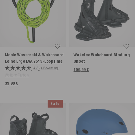
Mesle Wasserski & Wakeboard
Waketec Wakeboard Bindung
Leine Ergo EVA 75' 3-Loop
lime
OnSet
4.8
(4 Bewertung)
109,99 €
Weitere Farben
39,99 €
Sale