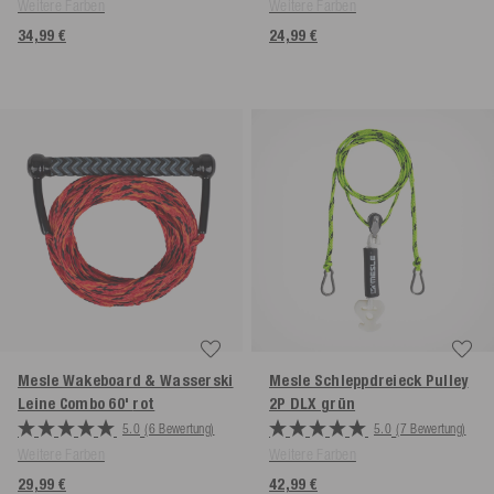
Weitere Farben
Weitere Farben
34,99 €
24,99 €
Mesle Wakeboard & Wasserski
Mesle Schleppdreieck Pulley
Leine Combo 60'
rot
2P DLX
grün
5.0
(6 Bewertung)
5.0
(7 Bewertung)
Weitere Farben
Weitere Farben
29,99 €
42,99 €