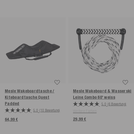
Mesle Wakeboardtasche /
Mesle Wakeboard & Wasserski
Kiteboardtasche Quest
Leine Combo 60'
weiss
Padded
5.0
(6 Bewertung)
5.0
(10 Bewertung)
Weitere Farben
29,99 €
64,99 €