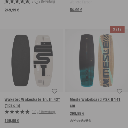
5.0
(2 Bewertung)
Weitere Farben
54,99 €
249,99 €
Sale
Waketec Wakeskate Truth
43''
Mesle Wakeboard PSX II
141
(109 cm)
cm
5.0
(3 Bewertung)
299,99 €
UVP 529,99 €
159,99 €