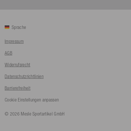
Sprache
Impressum
AGB
Widerrufsrecht
Datenschutzrichtlinien
4,91
Rating
623
Bewertungen
Barrierefreiheit
Cookie Einstellungen anpassen
An****
Verifizierter Kunde
© 2026 Mesle Sportartikel GmbH
Twitter
Sehr gut 👍 Sehr zufrieden
Facebook
Hilfreich
?
Ja
Teilen
Köln, DE,
5.8.2026