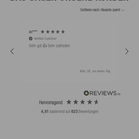
Sortieren nach: Neueste zuerst
An****
Bernd
Verified Customer
V
Sehr gut 👍 Sehr zufrieden
Schw
als 
Köln, DE, vor einem Tag
Hervorragend
4,91
basierend auf
623
Bewertungen