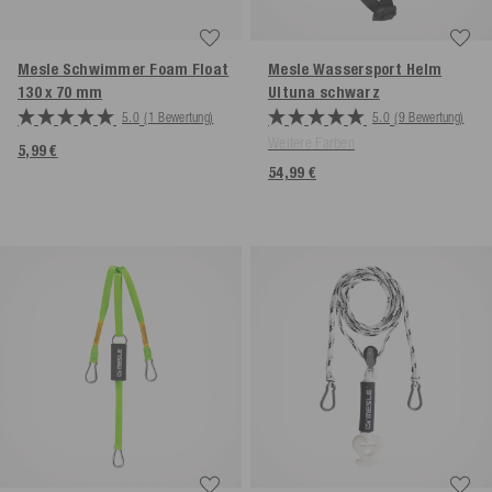
Mesle Schwimmer Foam Float
Mesle Wassersport Helm
130 x 70 mm
Ultuna
schwarz
5.0
(1 Bewertung)
5.0
(9 Bewertung)
Weitere Farben
5,99 €
54,99 €