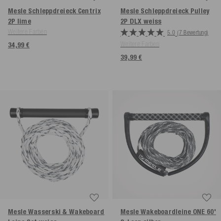
Mesle Schleppdreieck Centrix
Mesle Schleppdreieck Pulley
2P
lime
2P DLX
weiss
Weitere Farben
5.0
(7 Bewertung)
Weitere Farben
34,99 €
39,99 €
Mesle Wasserski & Wakeboard
Mesle Wakeboardleine ONE 60'