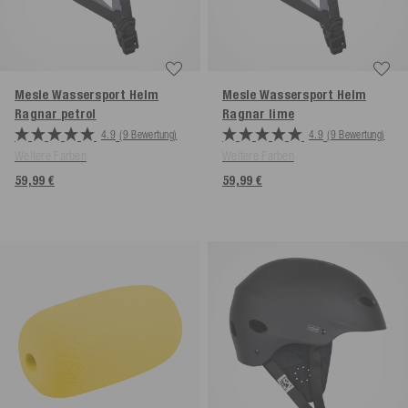
Mesle Wassersport Helm
Mesle Wassersport Helm
Ragnar
petrol
Ragnar
lime
4.9
(9 Bewertung)
4.9
(9 Bewertung)
Weitere Farben
Weitere Farben
59,99 €
59,99 €