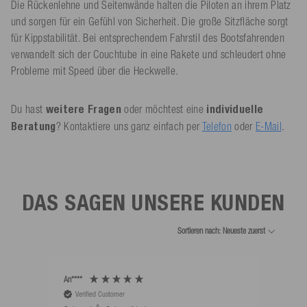
Die Rückenlehne und Seitenwände halten die Piloten an ihrem Platz
und sorgen für ein Gefühl von Sicherheit. Die große Sitzfläche sorgt
für Kippstabilität. Bei entsprechendem Fahrstil des Bootsfahrenden
verwandelt sich der Couchtube in eine Rakete und schleudert ohne
Probleme mit Speed über die Heckwelle.
Du hast
weitere Fragen
oder möchtest eine
individuelle
Beratung
? Kontaktiere uns ganz einfach per
Telefon
oder
E-Mail
.
DAS SAGEN UNSERE KUNDEN
Sortieren nach: Neueste zuerst
An****
Bernd
Verified Customer
V