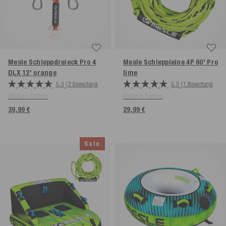
Mesle Schleppdreieck Pro 4
Mesle Schleppleine 4P 60' Pro
DLX 12'
orange
lime
5.0
(2 Bewertung)
5.0
(1 Bewertung)
Weitere Farben
Weitere Farben
39,99 €
29,99 €
Sale