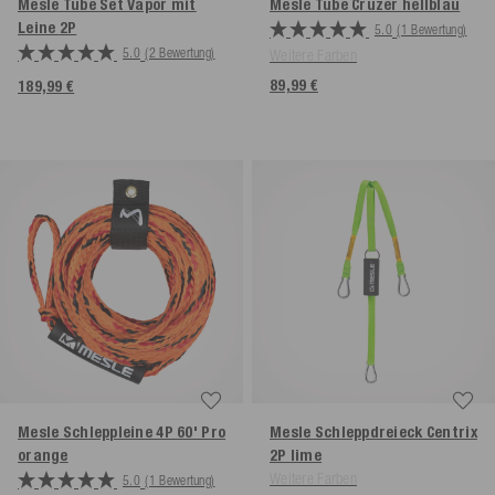
Mesle Tube Set Vapor mit
Mesle Tube Cruzer
hellblau
Leine
2P
5.0
(1 Bewertung)
5.0
(2 Bewertung)
Weitere Farben
89,99 €
189,99 €
Mesle Schleppleine 4P 60' Pro
Mesle Schleppdreieck Centrix
orange
2P
lime
Weitere Farben
5.0
(1 Bewertung)