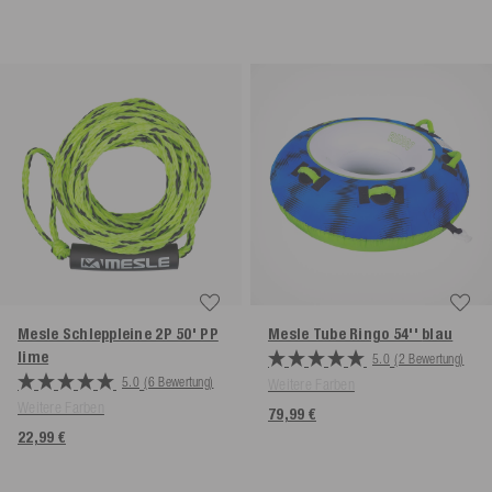
Mesle Schleppleine 2P 50' PP
Mesle Tube Ringo 54''
blau
lime
5.0
(2 Bewertung)
5.0
(6 Bewertung)
Weitere Farben
Weitere Farben
79,99 €
22,99 €