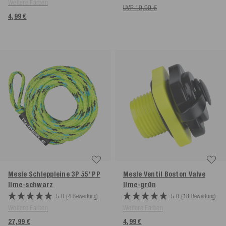
Weitere Farben
UVP 19,99 €
4,99 €
Mesle Schleppleine 3P 55' PP
Mesle Ventil Boston Valve
lime-schwarz
lime-grün
5.0
(4 Bewertung)
5.0
(18 Bewertung)
Weitere Farben
Weitere Farben
27,99 €
4,99 €