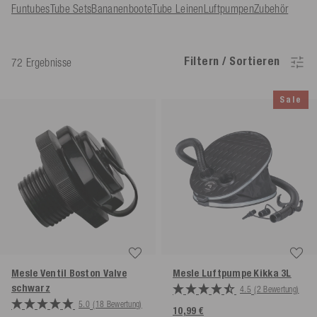
Funtubes
Tube Sets
Bananenboote
Tube Leinen
Luftpumpen
Zubehör
Filtern / Sortieren
72 Ergebnisse
Sale
Mesle Ventil Boston Valve
Mesle Luftpumpe Kikka 3L
schwarz
4.5
(2 Bewertung)
5.0
(18 Bewertung)
10,99 €