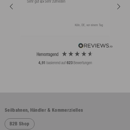
Sehr gut 👍 Sehr zufrieden
Schw
als 
Köln, DE, vor einem Tag
Hervorragend
4,91
basierend auf
623
Bewertungen
Seilbahnen, Händler & Kommerzielles
B2B Shop