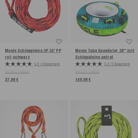
Mesle Schleppleine 3P 55' PP
Mesle Tube Speedster 58'' mit
rot-schwarz
Schleppleine
petrol
5.0
(4 Bewertung)
5.0
(2 Bewertung)
Weitere Farben
Weitere Farben
27,99 €
149,99 €