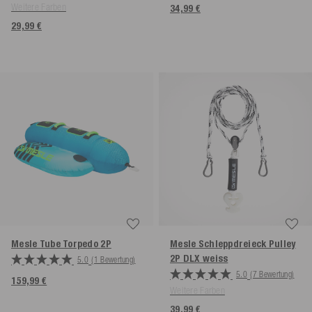
Weitere Farben
34,99 €
29,99 €
Mesle Tube Torpedo
2P
Mesle Schleppdreieck Pulley
2P DLX
weiss
5.0
(1 Bewertung)
5.0
(7 Bewertung)
159,99 €
Weitere Farben
39,99 €