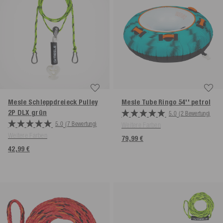
Mesle Schleppdreieck Pulley
Mesle Tube Ringo 54''
petrol
2P DLX
grün
5.0
(2 Bewertung)
5.0
(7 Bewertung)
Weitere Farben
Weitere Farben
79,99 €
42,99 €