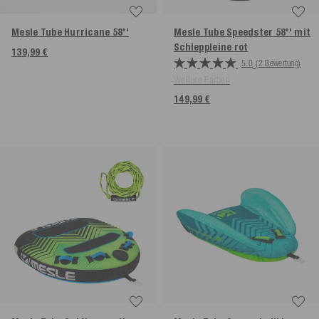
Mesle Tube Hurricane 58''
Mesle Tube Speedster 58'' mit
Schleppleine
rot
139,99 €
5.0
(2 Bewertung)
Weitere Farben
149,99 €