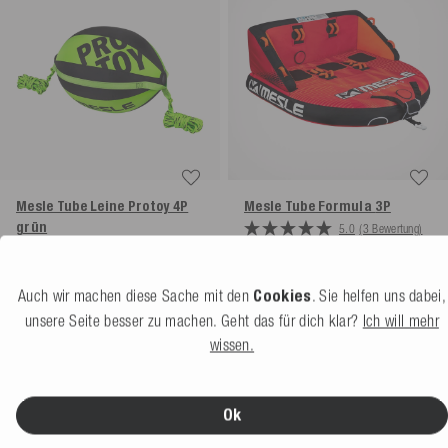
Mesle Tube Leine Protoy 4P
Mesle Tube Formula
3P
grün
5.0
(3 Bewertung)
5.0
(1 Bewertung)
339,99 €
Weitere Farben
UVP 379,99 €
Auch wir machen diese Sache mit den
Cookies
. Sie helfen uns dabei,
79,99 €
unsere Seite besser zu machen. Geht das für dich klar?
Ich will mehr
UVP 119,99 €
wissen.
Ok