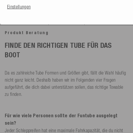
Einstellungen
1
2
3
Produkt Beratung
FINDE DEN RICHTIGEN TUBE FÜR DAS
BOOT
Da es zahlreiche Tube Formen und Größen gibt, fällt die Wahl häufig
nicht ganz leicht. Deshalb haben wir im Folgenden vier Fragen
aufgeführt, die dich dabei unterstützen sollen, das richtige Towable
zu finden.
Für wie viele Personen sollte der Funtube ausgelegt
sein?
Jeder Schleppreifen hat eine maximale Fahrkapazität, die du nicht