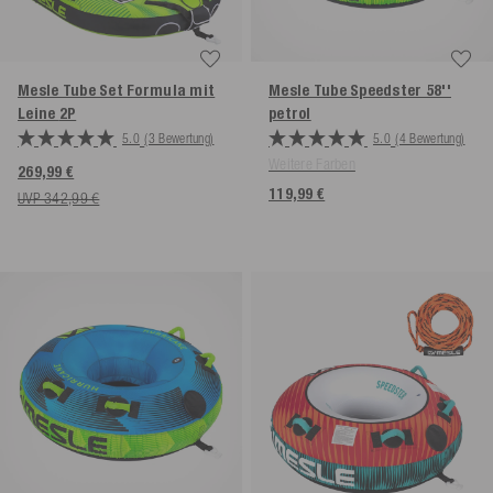
Mesle Tube Set Formula mit
Mesle Tube Speedster 58''
Leine
2P
petrol
5.0
(3 Bewertung)
5.0
(4 Bewertung)
Weitere Farben
269,99 €
119,99 €
UVP 342,99 €