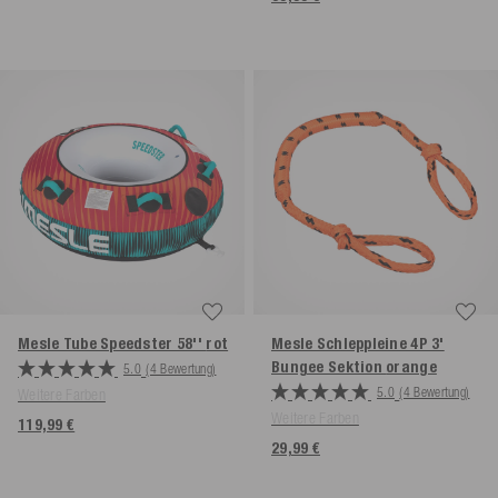
Mesle Tube Speedster 58''
rot
Mesle Schleppleine 4P 3'
Bungee Sektion
orange
5.0
(4 Bewertung)
5.0
(4 Bewertung)
Weitere Farben
Weitere Farben
119,99 €
29,99 €