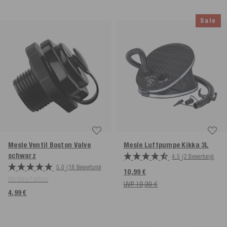
Sale
Mesle Ventil Boston Valve
Mesle Luftpumpe Kikka 3L
schwarz
4.5
(2 Bewertung)
5.0
(18 Bewertung)
10,99 €
Weitere Farben
UVP 19,99 €
4,99 €