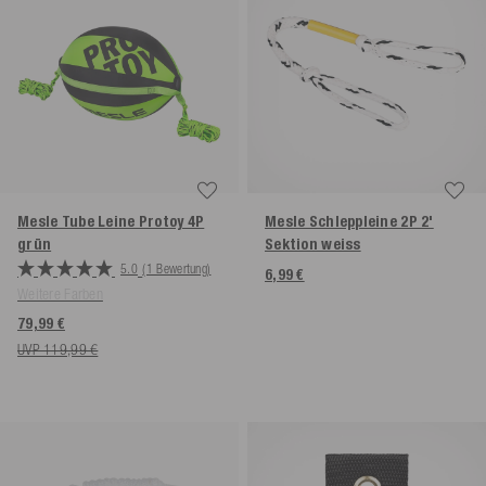
Mesle Tube Leine Protoy 4P
Mesle Schleppleine 2P 2'
grün
Sektion weiss
5.0
(1 Bewertung)
6,99 €
Weitere Farben
79,99 €
UVP 119,99 €