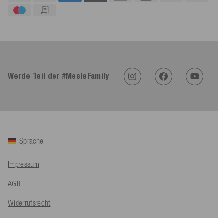
4,91
Rating
623
Bewertungen
Werde Teil der #MesleFamily
An****
Verifizierter Kunde
Twitter
Sehr gut 👍 Sehr zufrieden
Facebook
Hilfreich
?
Ja
Teilen
Köln, DE,
5.8.2026
Sprache
Bernd Sack****
Verifizierter Kunde
Impressum
Schwimmweste ist gut. Made in Europe waere besser als Made
Twitter
in China.
AGB
Facebook
Hilfreich
?
Ja
Teilen
Ohmden, DE,
5.8.2026
Widerrufsrecht