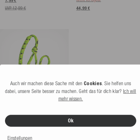
7,99 €
UVP 12,99 €
44,99 €
Auch wir machen diese Sache mit den
Cookies
. Sie helfen uns
dabei, unsere Seite besser zu machen. Geht das für dich klar?
Ich will
mehr wissen.
Mesle Schleppleine 4P 3'
Bungee Sektion
lime
5.0
(4 Bewertung)
Ok
Weitere Farben
Nicht verfügbar
Einstellungen