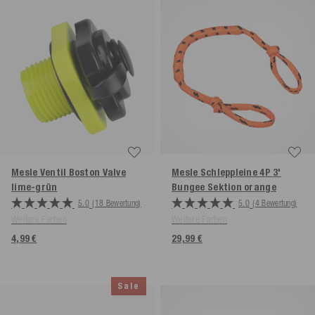
Mesle Ventil Boston Valve
Mesle Schleppleine 4P 3'
lime-grün
Bungee Sektion
orange
5.0
(18 Bewertung)
5.0
(4 Bewertung)
Weitere Farben
Weitere Farben
4,99 €
29,99 €
Sale