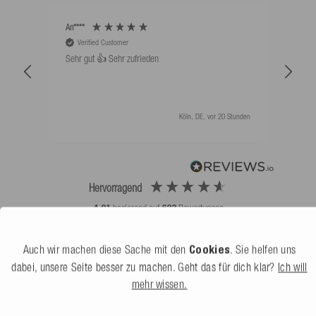
An****
Bernd
Verified Customer
V
Sehr gut 👍 Sehr zufrieden
Schw
als 
Köln, DE, vor 20 Stunden
Hervorragend
4,91
basierend auf
623
Bewertungen
Auch wir machen diese Sache mit den
Cookies
. Sie helfen uns
dabei, unsere Seite besser zu machen. Geht das für dich klar?
Ich will
mehr wissen.