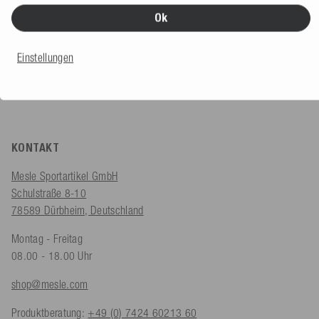
Seilbahnen, Händler & Kommerzielles
Ok
B2B Shop
Einstellungen
KONTAKT
Mesle Sportartikel GmbH
Schulstraße 8-10
78589 Dürbheim, Deutschland
Montag - Freitag
08.00 - 18.00 Uhr
shop@mesle.com
Produktberatung:
+49 (0) 7424 60213 60