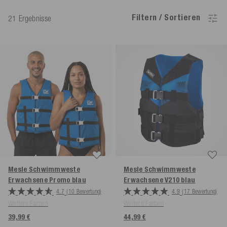
Filtern / Sortieren
21 Ergebnisse
Mesle Schwimmweste
Mesle Schwimmweste
Erwachsene Promo
blau
Erwachsene V210
blau
4.7
(10 Bewertung)
4.9
(17 Bewertung)
Weitere Farben
Weitere Farben
39,99 €
44,99 €