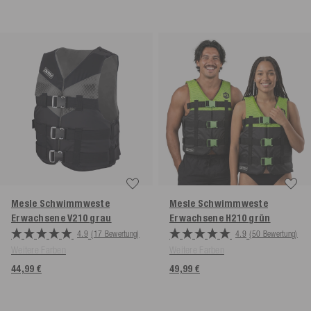
Mesle Schwimmweste
Mesle Schwimmweste
Erwachsene V210
grau
Erwachsene H210
grün
4.9
(17 Bewertung)
4.9
(50 Bewertung)
Weitere Farben
Weitere Farben
44,99 €
49,99 €