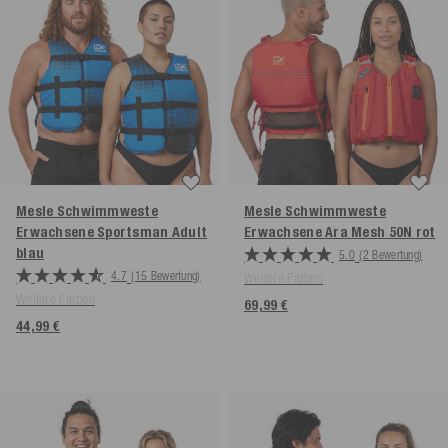
Mesle Schwimmweste
Mesle Schwimmweste
Erwachsene Sportsman Adult
Erwachsene Ara Mesh 50N
rot
blau
5.0
(2 Bewertung)
4.7
(15 Bewertung)
Weitere Farben
Weitere Farben
69,99 €
44,99 €