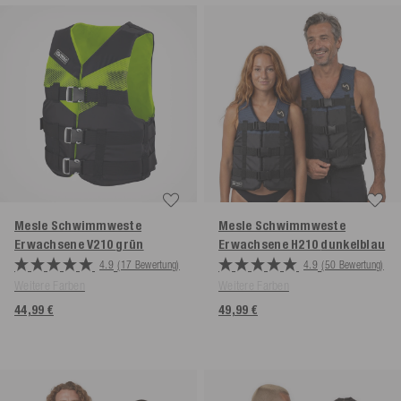
Mesle Schwimmweste
Mesle Schwimmweste
Erwachsene V210
grün
Erwachsene H210
dunkelblau
4.9
(17 Bewertung)
4.9
(50 Bewertung)
Weitere Farben
Weitere Farben
44,99 €
49,99 €