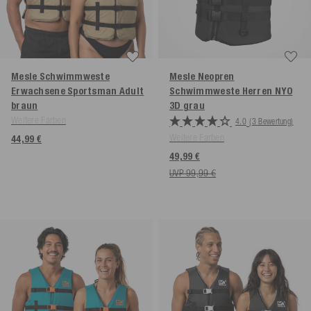
Mesle Schwimmweste
Mesle Neopren
Erwachsene Sportsman Adult
Schwimmweste Herren NYO
braun
3D
grau
Weitere Farben
4.0
(3 Bewertung)
Weitere Farben
44,99 €
49,99 €
UVP 99,99 €