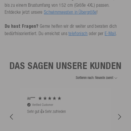
bis zu einem Brustumfang von 152 cm (Größe 4XL) passen.
Entdecke jetzt unsere
Schwimmwesten in Übergröße
!
Du hast Fragen?
Gerne helfen wir dir weiter und beraten dich
bedürfnisorientiert. Du erreichst uns
telefonisch
oder per
E-Mail
.
DAS SAGEN UNSERE KUNDEN
Sortieren nach: Neueste zuerst
An****
Bernd
Verified Customer
V
Sehr gut 👍 Sehr zufrieden
Schw
als 