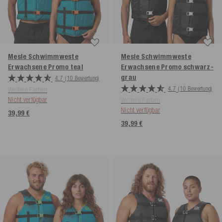
Mesle Schwimmweste
Mesle Schwimmweste
Erwachsene Promo
teal
Erwachsene Promo
schwarz-
grau
4.7
(10 Bewertung)
4.7
(10 Bewertung)
Weitere Farben
Nicht verfügbar
Weitere Farben
Nicht verfügbar
39,99 €
39,99 €