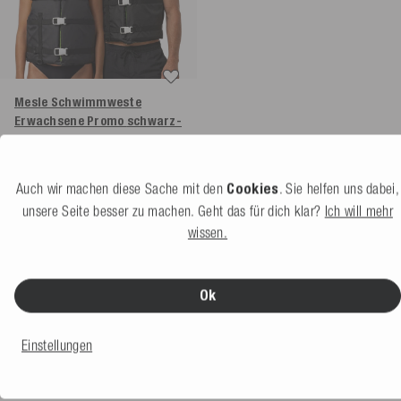
Mesle Schwimmweste
Erwachsene Promo
schwarz-
grün
4.7
(10 Bewertung)
Weitere Farben
Auch wir machen diese Sache mit den
Cookies
. Sie helfen uns dabei,
Nicht verfügbar
unsere Seite besser zu machen. Geht das für dich klar?
Ich will mehr
39,99 €
wissen.
Ok
Einstellungen
Guide
WELCHE HERREN SCHWIMMWESTE