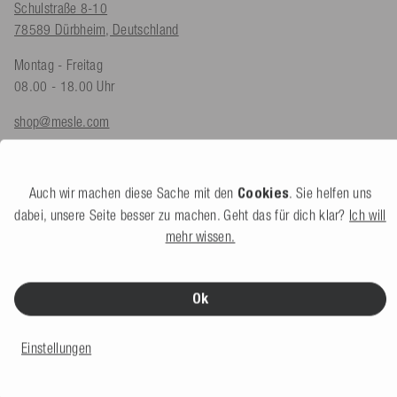
Schulstraße 8-10
78589 Dürbheim, Deutschland
Montag - Freitag
08.00 - 18.00 Uhr
shop@mesle.com
Produktberatung:
+49 (0) 7424 60213 60
Kundenservice:
+49 (0) 7424 60213 50
Auch wir machen diese Sache mit den
Cookies
. Sie helfen uns
dabei, unsere Seite besser zu machen. Geht das für dich klar?
Ich will
Kontaktformular
mehr wissen.
Ok
SERVICE & INFOS
Zahlungsarten
Einstellungen
Versand