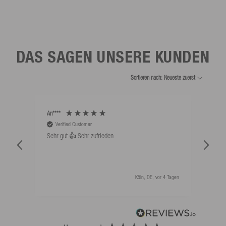
DAS SAGEN UNSERE KUNDEN
Sortieren nach: Neueste zuerst
An****
Bernd
Verified Customer
V
Sehr gut 👍 Sehr zufrieden
Schw
als 
Köln, DE, vor 4 Tagen