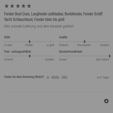
Fender Boot Dura, Langfender aufblasbar, Bootsfender, Fender Schiff
Yacht Schlauchboot, Fender klein bis groß
Sehr schnelle Lieferung und alles komplett geliefert
Größe
Qualität
Zu klein
Perfekt
zu groß
Schlecht
Wie erwartet
Exzellent
Preis- Leistungsverhältnis
Benutzerfreundlichkeit
Schlecht
Exzellent
Schwer
Sehr einfach
Fanden Sie diese Bewertung hilfreich?
Ja
Melden
Teilen
vor 6 Tagen