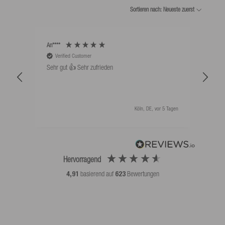
Sortieren nach: Neueste zuerst
An****
Bernd
Verified Customer
V
Sehr gut 👍 Sehr zufrieden
Schw
als 
Köln, DE, vor 5 Tagen
Hervorragend
4,91
basierend auf
623
Bewertungen