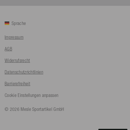
Twitter
Sehr gut 👍 Sehr zufrieden
Facebook
Hilfreich
?
Ja
Teilen
Köln, DE,
5.8.2026
Sprache
Bernd Sack****
Impressum
Verifizierter Kunde
Schwimmweste ist gut. Made in Europe waere besser als Made
Twitter
AGB
in China.
Facebook
Hilfreich
?
Ja
Teilen
Widerrufsrecht
Ohmden, DE,
5.8.2026
Datenschutzrichtlinien
Axel L**
Barrierefreiheit
Verifizierter Kunde
Twitter
Nö..............
Cookie Einstellungen anpassen
Facebook
Hilfreich
?
Ja
Teilen
Senftenberg, DE,
4.8.2026
© 2026 Mesle Sportartikel GmbH
An****
Verifizierter Kunde