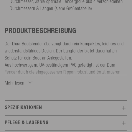
Durchmesser, wähle optimale Fendergröße aus 4 verschiedenen
Durchmessern & Längen (siehe Größentabelle)
PRODUKTBESCHREIBUNG
Der Dura Bootsfender überzeugt durch ein kompaktes, leichtes und
wiederstandsfähiges Design. Der Langfender bietet dauerhaften
Schutz für dein Boot an Anlegestellen.
Aus hochwertigem, UV-beständigem PVC gefertigt, ist der Dura
Fender durch die eingegossenen Rippen robust und trotzt raueren
Bedingungen. Die stoßabsorbierende, glatte Oberfläche schützt dein
Mehr lesen
Boot zuverlässig vor Kratzern und Dellen. Die Leinenaugen sind
massiv und verstärkt für eine lange Lebensdauer.
Dank beidseitiger Leinenaugen kannst du den Schiffsfender vertikal
oder horizontal nutzen. Aufpumpen lässt sich der Bootsfender mit
SPEZIFIKATIONEN
Nadelventil mühelos sowohl mit einer manuellen Pumpe als auch mit
Features
einem Kompressor. (Empfohlener Luftdruck: 2 PSI / 0,14 Bar,
PFLEGE & LAGERUNG
passender Adapter separat erhältlich)