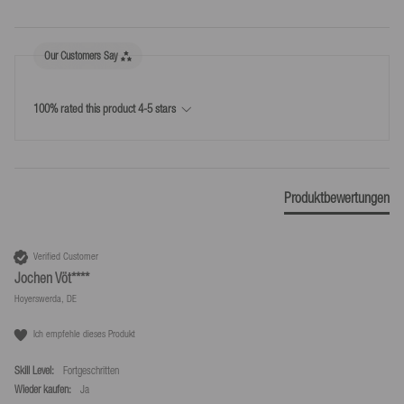
benannte Dritte (nicht Befördernde) die Ware in Besitz genommen
haben.
Our Customers Say
Kostenlose Rücksendungen innerhalb Deutschlands*.
*Kostenlose Rücksendungen nur laut unseren Bedingungen, sofern das bei uns
100% rated this product 4-5 stars
bereitgestellte Retourenlabel genutzt wird.
Produktbewertungen
Verified Customer
Jochen Vöt****
Hoyerswerda, DE
Ich empfehle dieses Produkt
Skill Level:
Fortgeschritten
Wieder kaufen:
Ja