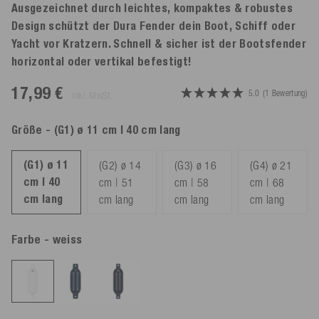
Ausgezeichnet durch leichtes, kompaktes & robustes
Design schützt der Dura Fender dein Boot, Schiff oder
Yacht vor Kratzern. Schnell & sicher ist der Bootsfender
horizontal oder vertikal befestigt!
17,99 €
5.0
(1 Bewertung)
inkl. MwSt.
Größe
- (G1) ø 11 cm | 40 cm lang
(G1) ø 11
(G2) ø 14
(G3) ø 16
(G4) ø 21
cm | 40
cm | 51
cm | 58
cm | 68
cm lang
cm lang
cm lang
cm lang
Farbe
- weiss