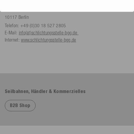
Menschen mit Behinderungen
Mauerstraße 53
10117 Berlin
Telefon: +49 (0)30 18 527 2805
E-Mail:
info(at)schlichtungsstelle-bgg.de
Internet:
www.schlichtungsstelle-bgg.de
Seilbahnen, Händler & Kommerzielles
B2B Shop