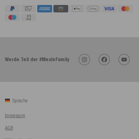
4,91
Rating
623
Bewertungen
An****
Verifizierter Kunde
Twitter
Sehr gut 👍 Sehr zufrieden
Werde Teil der #MesleFamily
Facebook
Hilfreich
?
Ja
Teilen
Köln, DE,
5.8.2026
Bernd Sack****
Verifizierter Kunde
Sprache
Schwimmweste ist gut. Made in Europe waere besser als Made
Twitter
in China.
Facebook
Impressum
Hilfreich
?
Ja
Teilen
Ohmden, DE,
5.8.2026
AGB
Axel L**