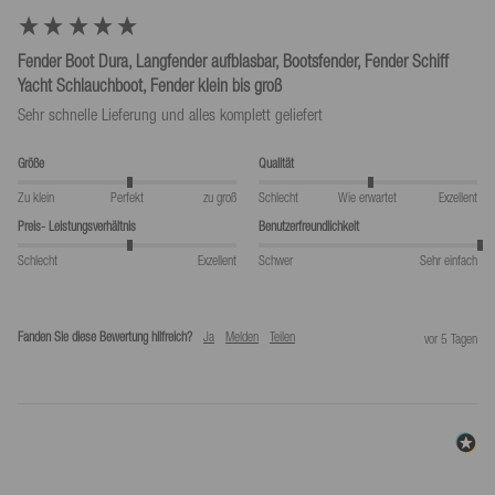
Fender Boot Dura, Langfender aufblasbar, Bootsfender, Fender Schiff
Yacht Schlauchboot, Fender klein bis groß
Sehr schnelle Lieferung und alles komplett geliefert
Größe
Qualität
Zu klein
Perfekt
zu groß
Schlecht
Wie erwartet
Exzellent
Preis- Leistungsverhältnis
Benutzerfreundlichkeit
Schlecht
Exzellent
Schwer
Sehr einfach
Fanden Sie diese Bewertung hilfreich?
Ja
Melden
Teilen
vor 5 Tagen