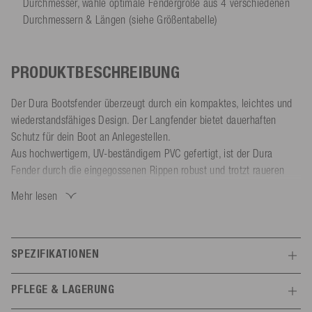
Durchmesser, wähle optimale Fendergröße aus 4 verschiedenen
Durchmessern & Längen (siehe Größentabelle)
PRODUKTBESCHREIBUNG
Der Dura Bootsfender überzeugt durch ein kompaktes, leichtes und
wiederstandsfähiges Design. Der Langfender bietet dauerhaften
Schutz für dein Boot an Anlegestellen.
Aus hochwertigem, UV-beständigem PVC gefertigt, ist der Dura
Fender durch die eingegossenen Rippen robust und trotzt raueren
Bedingungen. Die stoßabsorbierende, glatte Oberfläche schützt dein
Mehr lesen
Boot zuverlässig vor Kratzern und Dellen. Die Leinenaugen sind
massiv und verstärkt für eine lange Lebensdauer.
Dank beidseitiger Leinenaugen kannst du den Schiffsfender vertikal
oder horizontal nutzen. Aufpumpen lässt sich der Bootsfender mit
SPEZIFIKATIONEN
Nadelventil mühelos sowohl mit einer manuellen Pumpe als auch mit
Features
einem Kompressor. (Empfohlener Luftdruck: 2 PSI / 0,14 Bar,
PFLEGE & LAGERUNG
passender Adapter separat erhältlich)