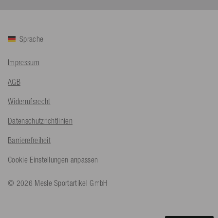
Twitter
Sehr gut 👍 Sehr zufrieden
Facebook
Hilfreich
?
Ja
Teilen
Köln, DE,
5.8.2026
Sprache
Bernd Sack****
Impressum
Verifizierter Kunde
Schwimmweste ist gut. Made in Europe waere besser als Made
Twitter
AGB
in China.
Facebook
Hilfreich
?
Ja
Teilen
Widerrufsrecht
Ohmden, DE,
5.8.2026
Datenschutzrichtlinien
Axel L**
Barrierefreiheit
Verifizierter Kunde
Twitter
Nö..............
Cookie Einstellungen anpassen
Facebook
Hilfreich
?
Ja
Teilen
Senftenberg, DE,
4.8.2026
© 2026 Mesle Sportartikel GmbH
An****
Verifizierter Kunde