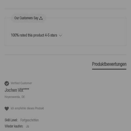
benannte Dritte (nicht Befördernde) die Ware in Besitz genommen
haben.
Our Customers Say
Kostenlose Rücksendungen innerhalb Deutschlands*.
*Kostenlose Rücksendungen nur laut unseren Bedingungen, sofern das bei uns
100% rated this product 4-5 stars
bereitgestellte Retourenlabel genutzt wird.
Produktbewertungen
Verified Customer
Jochen Vöt****
Hoyerswerda, DE
Ich empfehle dieses Produkt
Skill Level:
Fortgeschritten
Wieder kaufen:
Ja