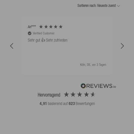
Sortieren nach: Neueste zuerst
An****
Bernd
Verified Customer
V
Sehr gut 👍 Sehr zufrieden
Schw
als 
Köln, DE, vor 3 Tagen
Hervorragend
4,91
basierend auf
623
Bewertungen