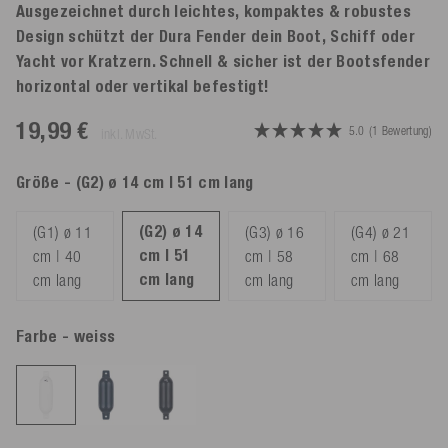
Ausgezeichnet durch leichtes, kompaktes & robustes
Design schützt der Dura Fender dein Boot, Schiff oder
Yacht vor Kratzern. Schnell & sicher ist der Bootsfender
horizontal oder vertikal befestigt!
19,99 €
5.0
(1 Bewertung)
inkl. MwSt.
Größe
- (G2) ø 14 cm | 51 cm lang
(G2) ø 14
(G1) ø 11
(G3) ø 16
(G4) ø 21
cm | 51
cm | 40
cm | 58
cm | 68
cm lang
cm lang
cm lang
cm lang
Farbe
- weiss