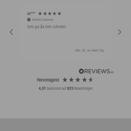
An****
Bernd
Verified Customer
V
Sehr gut 👍 Sehr zufrieden
Schw
als 
Köln, DE, vor einem Tag
Hervorragend
4,91
basierend auf
623
Bewertungen