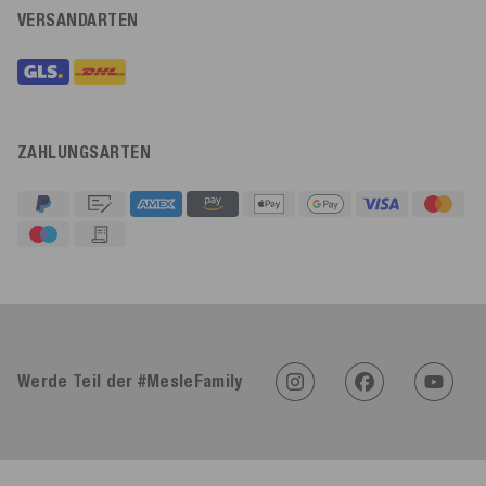
VERSANDARTEN
ZAHLUNGSARTEN
4,91
Rating
623
Bewertungen
Werde Teil der #MesleFamily
An****
Verifizierter Kunde
Twitter
Sehr gut 👍 Sehr zufrieden
Facebook