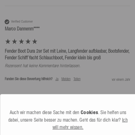
Verified Customer
Marco Dannenm****
Fender Boot Dura 2er Set mit Leine, Langfender aufblasbar, Bootsfender,
Fender Schiff Yacht Schlauchboot, Fender klein bis groß
Rezensent hat keine Kommentare hinterlassen.
Fanden Sie diese Bewertung hilfreich?
Ja
Melden
Teilen
vor einem Jahr
Auch wir machen diese Sache mit den
Cookies
. Sie helfen uns
dabei, unsere Seite besser zu machen. Geht das für dich klar?
Ich
will mehr wissen.