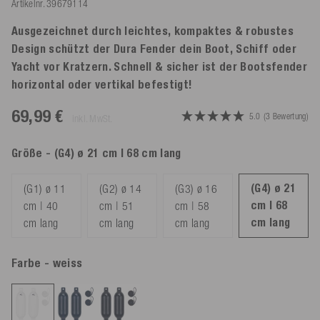
Artikelnr.
39679114
Ausgezeichnet durch leichtes, kompaktes & robustes
Design schützt der Dura Fender dein Boot, Schiff oder
Yacht vor Kratzern. Schnell & sicher ist der Bootsfender
horizontal oder vertikal befestigt!
69,99 €
5.0
(3 Bewertung)
inkl. MwSt.
Größe
- (G4) ø 21 cm | 68 cm lang
(G4) ø 21
(G1) ø 11
(G2) ø 14
(G3) ø 16
cm | 68
cm | 40
cm | 51
cm | 58
cm lang
cm lang
cm lang
cm lang
Farbe
- weiss