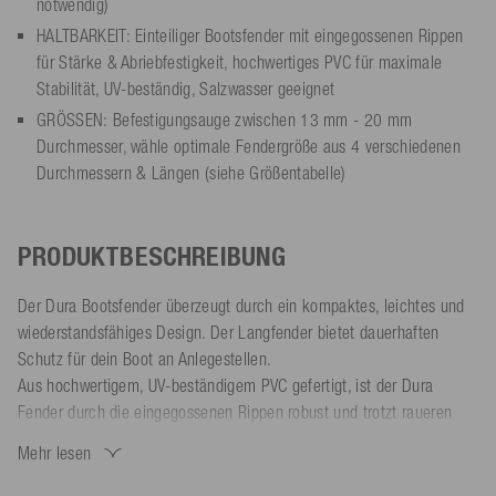
notwendig)
HALTBARKEIT: Einteiliger Bootsfender mit eingegossenen Rippen
für Stärke & Abriebfestigkeit, hochwertiges PVC für maximale
Stabilität, UV-beständig, Salzwasser geeignet
GRÖSSEN: Befestigungsauge zwischen 13 mm - 20 mm
Durchmesser, wähle optimale Fendergröße aus 4 verschiedenen
Durchmessern & Längen (siehe Größentabelle)
PRODUKTBESCHREIBUNG
Der Dura Bootsfender überzeugt durch ein kompaktes, leichtes und
wiederstandsfähiges Design. Der Langfender bietet dauerhaften
Schutz für dein Boot an Anlegestellen.
Aus hochwertigem, UV-beständigem PVC gefertigt, ist der Dura
Fender durch die eingegossenen Rippen robust und trotzt raueren
Bedingungen. Die stoßabsorbierende, glatte Oberfläche schützt dein
Mehr lesen
Boot zuverlässig vor Kratzern und Dellen. Die Leinenaugen sind
massiv und verstärkt für eine lange Lebensdauer.