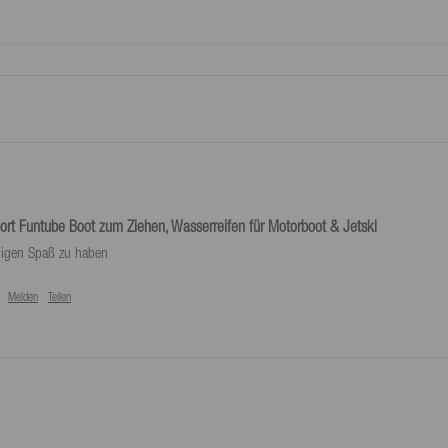
bereitgestellte Retourenlabel genutzt
rt Funtube Boot zum Ziehen, Wasserreifen für Motorboot & Jetski
bigen Spaß zu haben
Melden
Teilen