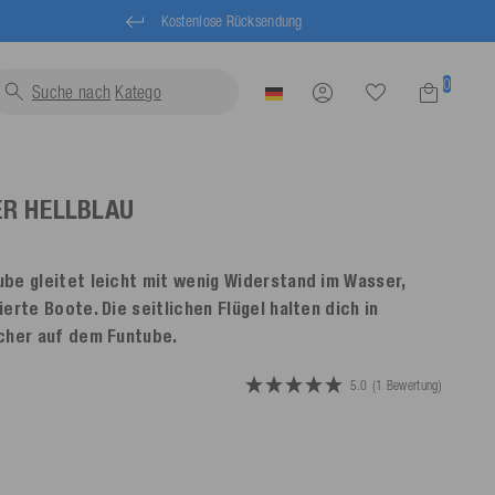
Kostenlose Rücksendung
0
Suche nach
Schwimmwe
ER
HELLBLAU
be gleitet leicht mit wenig Widerstand im Wasser,
erte Boote. Die seitlichen Flügel halten dich in
cher auf dem Funtube.
5.0
(1 Bewertung)