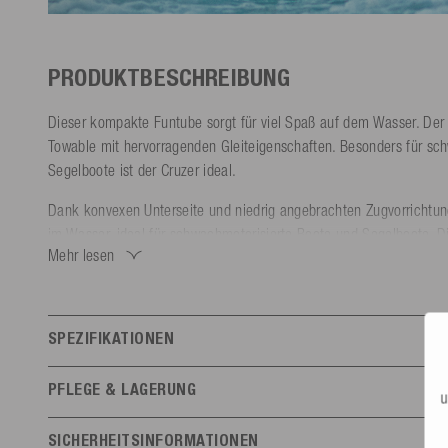
PRODUKTBESCHREIBUNG
Dieser kompakte Funtube sorgt für viel Spaß auf dem Wasser. Der 
Towable mit hervorragenden Gleiteigenschaften. Besonders für sch
Segelboote ist der Cruzer ideal.
Dank konvexen Unterseite und niedrig angebrachten Zugvorrichtu
im Wasser, ideal für schwachmotorisierte Boote und Segelboote. Di
Mehr lesen
ermöglichen mehr Speed in Kurven und geben dem Fahrer einen si
Die flache Form ermöglicht einen einfachen Aufstieg aus dem Wass
D Nylon Gewebe rundum geschützt und mit zwei bequemen Haltegri
SPEZIFIKATIONEN
Nach der actionreichen Fahrt kannst du den Cruzer als Liegefläch
Features
Der Tube ist für Salzwasser geeignet, sollte danach aber mit Süßw
PFLEGE & LAGERUNG
u
MESLE Cruzer wird mit einem Reparatur-Set geliefert.
Personenanzahl
1
UV-geschützt und trocken lagern - Luft bei längerer Nichtnutzung 
SICHERHEITSINFORMATIONEN