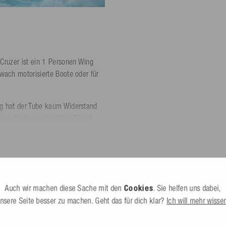
Cruzer ist ein 1 Personen Wing
wach motorisierte Boote oder für
ng hat der Tube kaum Widerstand
e seitlich angebrachten Flügel
cheren Halt.
er. Der Schleppreifen ist mit 420
ffen mit Polsterung ausgestattet.
e oder Spaßplattform nutzen.
Auch wir machen diese Sache mit den
Cookies
. Sie helfen uns dabei,
asser abgestrahlt werden. Der
nsere Seite besser zu machen. Geht das für dich klar?
Ich will mehr wisse
ablassen