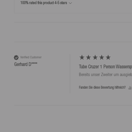
100% rated this product 4-5 stars
*Kostenlose Rücksendungen nur laut unseren Bedingungen, sofern das bei uns 
wird.
Verified Customer
Gerhard D****
Tube Cruzer 1 Person Wasserspo
Bereits unser Zweiter um ausgie
Fanden Sie diese Bewertung hilfreich?
Ja