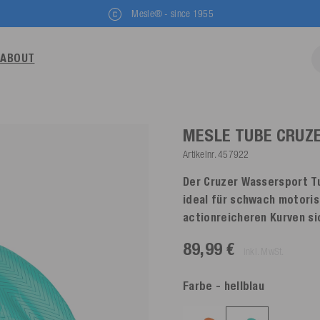
Mesle® - since 1955
ABOUT
MESLE TUBE CRUZ
Artikelnr.
457922
Der Cruzer Wassersport Tu
ideal für schwach motorisi
actionreicheren Kurven si
89,99 €
inkl. MwSt.
Farbe
- hellblau