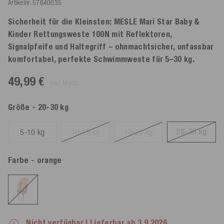
Artikelnr.
57640035
Sicherheit für die Kleinsten: MESLE Mari Star Baby &
Kinder Rettungsweste 100N mit Reflektoren,
Signalpfeife und Haltegriff – ohnmachtsicher, unfassbar
komfortabel, perfekte Schwimmweste für 5–30 kg.
49,99 €
inkl. MwSt.
Größe
- 20-30 kg
20-30 kg
5-10 kg
10-15 kg
15-20 kg
Farbe
- orange
Nicht verfügbar
| Lieferbar ab 3.9.2026