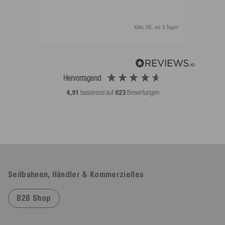
Sicherheitsweste auf Booten, beim Segeln oder im Urlaub am
Produktgewicht (g)
560
*Kostenlose Rücksendungen nur laut unseren Bedingungen, sofern das bei uns
Wasser.
bereitgestellte Retourenlabel genutzt wird.
Köln, DE, vor 3 Tagen
GUT SICHTBAR – AUCH IM NOTFALL
Die leuchtend neonorange Farbe und Reflektoren sorgen für
maximale Erkennbarkeit bei Tag und Dämmerung. Eine griffbereite
Signalpfeife hilft im Ernstfall, sofort Aufmerksamkeit zu erzeugen.
Hervorragend
Drainagelöcher verhindern Staunässe und lassen die Weste schnell
4,91
basierend auf
623
Bewertungen
trocknen – kein Risiko für Stockflecken.
MITWACHSENDE GRÖSSEN FÜR BABYS UND KINDER
Die Rettungsweste wächst mit und ist in vier Größen für Babys und
Kinder von 5 bis 30 kg erhältlich: 5–10 kg (<50 cm), 10–15 kg
(48–56 cm), 15–20 kg (53–68 cm) und 20–30 kg (63–77 cm).
Damit ist sie die ideale Schwimmweste für viele Jahre Wasserspaß –
Seilbahnen, Händler & Kommerzielles
sicher, bequem und zuverlässig.
B2B Shop