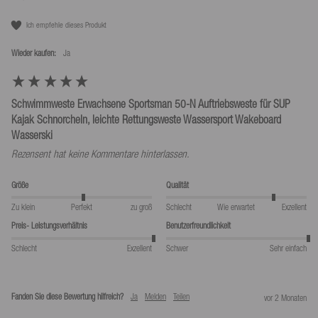
Ich empfehle dieses Produkt
Wieder kaufen:
Ja
Schwimmweste Erwachsene Sportsman 50-N Auftriebsweste für SUP
Kajak Schnorcheln, leichte Rettungsweste Wassersport Wakeboard
Wasserski
Rezensent hat keine Kommentare hinterlassen.
Größe
Qualität
Zu klein
Perfekt
zu groß
Schlecht
Wie erwartet
Exzellent
Preis- Leistungsverhältnis
Benutzerfreundlichkeit
Schlecht
Exzellent
Schwer
Sehr einfach
Fanden Sie diese Bewertung hilfreich?
Ja
Melden
Teilen
vor 2 Monaten