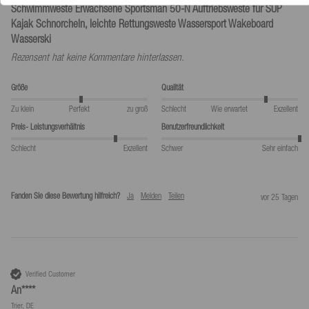
Schwimmweste Erwachsene Sportsman 50-N Auftriebsweste für SUP
Kajak Schnorcheln, leichte Rettungsweste Wassersport Wakeboard
Wasserski
Rezensent hat keine Kommentare hinterlassen.
Größe
Qualität
Zu klein
Perfekt
zu groß
Schlecht
Wie erwartet
Exzellent
Preis- Leistungsverhältnis
Benutzerfreundlichkeit
Schlecht
Exzellent
Schwer
Sehr einfach
Fanden Sie diese Bewertung hilfreich?
Ja
Melden
Teilen
vor 25 Tagen
Verified Customer
An****
Trier, DE