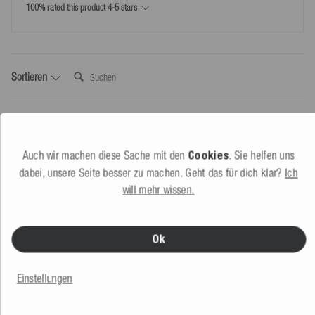
*Kostenlose Rücksendungen nur laut unseren Bedingungen, sofern das bei uns
Produktgewicht (g)
460
100% rated this product 4-5 stars
bereitgestellte Retourenlabel genutzt wird.
Suchen:
Sortieren
Produktbewertungen
Auch wir machen diese Sache mit den
Cookies
. Sie helfen uns
Verified Customer
dabei, unsere Seite besser zu machen. Geht das für dich klar?
Ich
Mathias ****
will mehr wissen.
Hard, AT
Ich empfehle dieses Produkt
Ok
Skill Level:
Fortgeschritten
Wieder kaufen:
Ja
Einstellungen