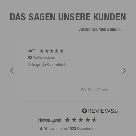
DAS SAGEN UNSERE KUNDEN
Sortieren nach: Neueste zuerst
An****
Bernd
Verified Customer
V
Sehr gut 👍 Sehr zufrieden
Schw
als 
Köln, DE, vor 2 Tagen
Hervorragend
4,91
basierend auf
623
Bewertungen