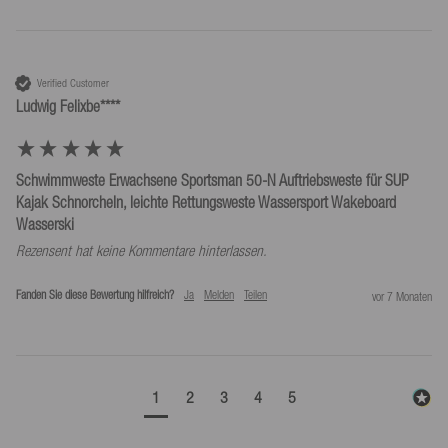
Verified Customer
Ludwig Felixbe****
Schwimmweste Erwachsene Sportsman 50-N Auftriebsweste für SUP
Kajak Schnorcheln, leichte Rettungsweste Wassersport Wakeboard
Wasserski
Rezensent hat keine Kommentare hinterlassen.
Fanden Sie diese Bewertung hilfreich?
Ja
Melden
Teilen
vor 7 Monaten
1
2
3
4
5