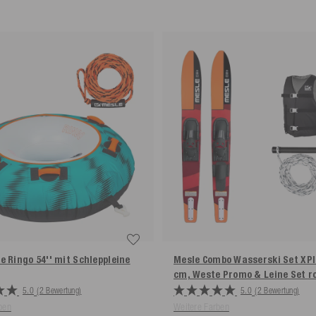
e Ringo 54'' mit Schleppleine
Mesle Combo Wasserski Set XPl
cm, Weste Promo & Leine Set
r
5.0
(2 Bewertung)
5.0
(2 Bewertung)
ben
Weitere Farben