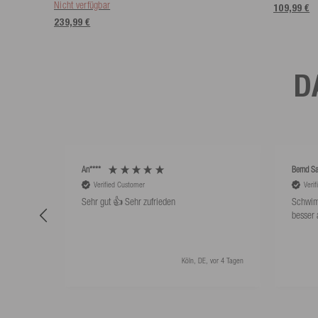
Nicht verfügbar
109,99 €
239,99 €
D
An****
Bernd Sa
Verified Customer
Veri
Sehr gut 👍 Sehr zufrieden
Schwim
besser 
Köln, DE, vor 4 Tagen