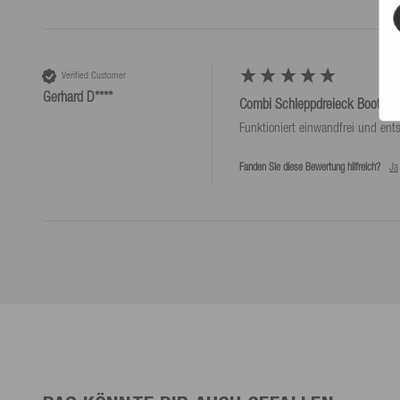
Verified Customer
Gerhard D****
Combi Schleppdreieck Boot 1 P
Funktioniert einwandfrei und ents
Fanden Sie diese Bewertung hilfreich?
Ja