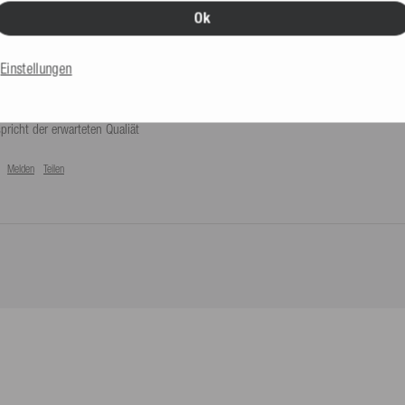
Ok
Einstellungen
ersonen mit Rolle für Wasserski, Wakeboard
pricht der erwarteten Qualiät
Melden
Teilen