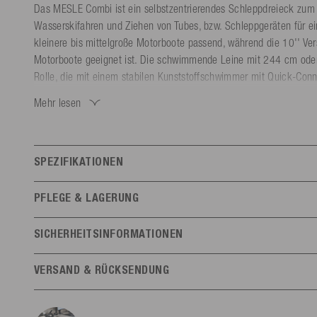
Das MESLE Combi ist ein selbstzentrierendes Schleppdreieck zu
Wasserskifahren und Ziehen von Tubes, bzw. Schleppgeräten für eine
kleinere bis mittelgroße Motorboote passend, während die 10'' Ver
Motorboote geeignet ist. Die schwimmende Leine mit 244 cm oder
Rolle, die mit einem stabilen Kunststoffschwimmer mit Quick-Co
geschützt ist. Außerdem hält der Combi-Schwimmer das Schleppdre
Mehr lesen
Rolle sorgt für das Zentrieren des Schleppdreiecks, sodass auf de
gleiche Belastung wirkt und das Heck des Bootes nicht auf eine S
Das Schleppdreieck wird mit zwei extra stabilen Karabinerhaken li
SPEZIFIKATIONEN
Das andere Ende wird mit der Schleppleine verbunden. Dazu wird 
Features
das Auge des Kombi-Schwimmers gezogen und fixiert. Um das Schl
PFLEGE & LAGERUNG
verstauen wird ein praktisches Rope Keeper Klettband mit Aufhäng
Könnerstufe
Jedes Niveau
Nicht hohen Temperaturen aussetzen (> 60 °C). UV-geschützt und 
SICHERHEITSINFORMATIONEN
Personenanzahl
1
Gebrauchsanweisung
VERSAND & RÜCKSENDUNG
Allgemein
Herstellerinformationen
EU-Ver
Versand
Größe
244 cm (8')
Mesle
Mesle S