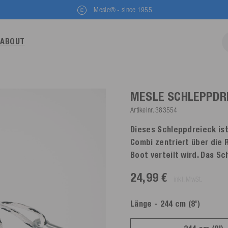
Mesle® - since 1955
ABOUT
MESLE SCHLEPPDR
Artikelnr.
383554
Dieses Schleppdreieck ist
Combi zentriert über die 
Boot verteilt wird. Das S
24,99 €
inkl. MwSt.
Länge
- 244 cm (8')