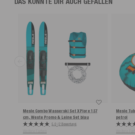
DAS KÖNNTE DIR AUCH GEFALLEN
Mesle Combo Wasserski Set XPlore 157
Mesle Tub
cm, Weste Promo & Leine Set
blau
petrol
5.0
(2 Bewertung)
Weitere Farben
Weitere Far