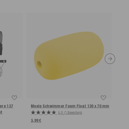
ore 157
Mesle Schwimmer Foam Float 130 x 70 mm
Mesl
ot
Comb
5.0
(1 Bewertung)
5,99 €
Weite