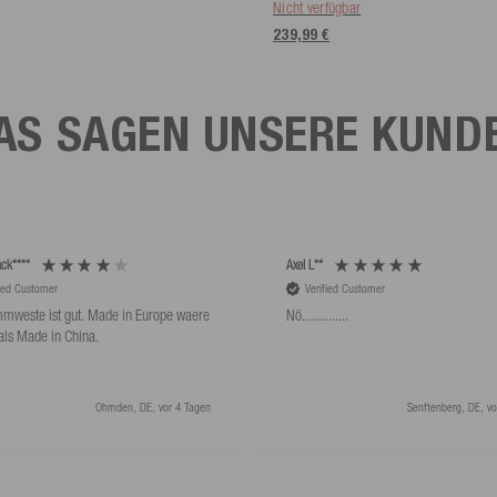
Nicht verfügbar
239,99 €
AS SAGEN UNSERE KUND
ck****
Axel L**
fied Customer
Verified Customer
mweste ist gut. Made in Europe waere
Nö..............
als Made in China.
Ohmden, DE, vor 4 Tagen
Senftenberg, DE, vo