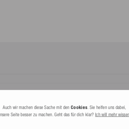
.
8-10
lands*.
Dürbheim,
Deutschland
esle.com
yethylen; Karabiner 100%
it dem du den Status deines
24 602130
Alle Infos
nnte Dritte (nicht Befördernde)
Auch wir machen diese Sache mit den
Cookies
. Sie helfen uns dabei,
bereitgestellte Retourenlabel genutzt
nsere Seite besser zu machen. Geht das für dich klar?
Ich will mehr wisse