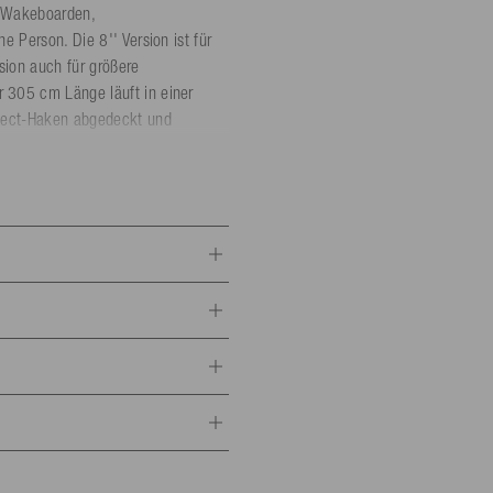
m Wakeboarden,
 Person. Die 8'' Version ist für
sion auch für größere
 305 cm Länge läuft in einer
nnect-Haken abgedeckt und
ieck vom Propeller fern. Die
n zwei Seilen immer die
eite gezogen wird.
nks und rechts am Heck befestigt.
das Auge der Schleppleine durch
eppdreieck knotenfrei zu
e-Öse mitgeliefert.
trocken lagern.
antwortlicher
Alle Infos
portartikel GmbH