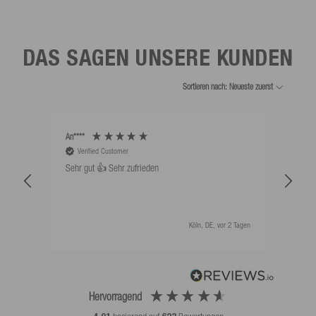
DAS SAGEN UNSERE KUNDEN
Sortieren nach: Neueste zuerst
An****
Bernd
Verified Customer
V
Sehr gut 👍 Sehr zufrieden
Schw
als 
Köln, DE, vor 2 Tagen
Hervorragend