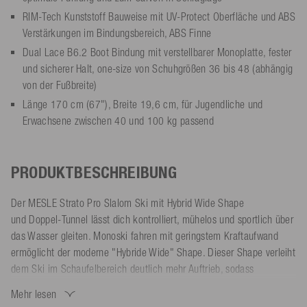
RIM-Tech Kunststoff Bauweise mit UV-Protect Oberfläche und ABS
Verstärkungen im Bindungsbereich, ABS Finne
Dual Lace B6.2 Boot Bindung mit verstellbarer Monoplatte, fester
und sicherer Halt, one-size von Schuhgrößen 36 bis 48 (abhängig
von der Fußbreite)
Länge 170 cm (67"), Breite 19,6 cm, für Jugendliche und
Erwachsene zwischen 40 und 100 kg passend
PRODUKTBESCHREIBUNG
Der MESLE Strato Pro Slalom Ski mit Hybrid Wide Shape
und Doppel-Tunnel lässt dich kontrolliert, mühelos und sportlich über
das Wasser gleiten. Monoski fahren mit geringstem Kraftaufwand
ermöglicht der moderne "Hybride Wide" Shape. Dieser Shape verleiht
dem Ski im Schaufelbereich deutlich mehr Auftrieb, sodass
der Monoski beim Fahren weniger tief im Wasser liegt und leichter
Mehr lesen
gleitet.