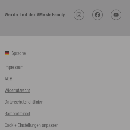
4,91
Rating
623
Bewertungen
Werde Teil der #MesleFamily
An****
Verifizierter Kunde
Twitter
Sehr gut 👍 Sehr zufrieden
Facebook
Hilfreich
?
Ja
Teilen
Köln, DE,
5.8.2026
Sprache
Bernd Sack****
Impressum
Verifizierter Kunde
Schwimmweste ist gut. Made in Europe waere besser als Made
Twitter
AGB
in China.
Facebook
Hilfreich
?
Ja
Teilen
Ohmden, DE,
5.8.2026
Widerrufsrecht
Datenschutzrichtlinien
Axel L**
Barrierefreiheit
Verifizierter Kunde
Twitter
Nö..............
Cookie Einstellungen anpassen
Facebook
Hilfreich
?
Ja
Teilen
Senftenberg, DE,
4.8.2026