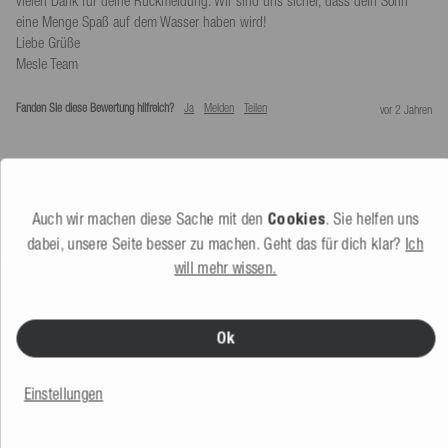
vielen Dank für deine Rückmeldung. Wir sind uns sicher, dass dein Sohn 
eine Menge Spaß auf dem Wasser haben wird!

Liebe Grüße

Mesle Team
Fanden Sie diese Bewertung hilfreich?
Ja
Melden
Teilen
vor 2 Jahren
Auch wir machen diese Sache mit den
Cookies
. Sie helfen uns
dabei, unsere Seite besser zu machen. Geht das für dich klar?
Ich
will mehr wissen.
DAS KÖNNTE DIR AUCH GEFALLEN
Ok
Einstellungen