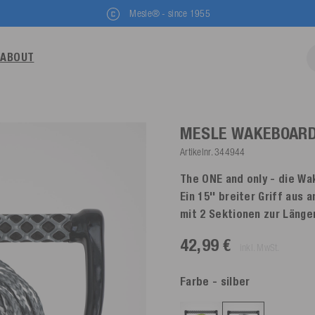
Mesle® - since 1955
ABOUT
MESLE WAKEBOARDL
Artikelnr.
344944
The ONE and only - die Wa
Ein 15'' breiter Griff aus
mit 2 Sektionen zur Länge
42,99 €
inkl. MwSt.
Farbe
- silber