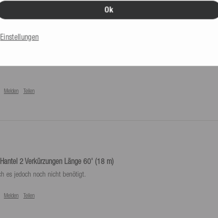
Ok
Einstellungen
Hantel 2 Verkürzungen Länge 60' (18 m)
Melden
Teilen
Hantel 2 Verkürzungen Länge 60' (18 m)
ch es jedoch noch nicht benötigt.
Melden
Teilen