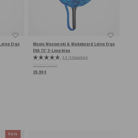
Leine Ergo
Mesle Wasserski & Wakeboard Leine Ergo
Mesl
EVA 75' 3-Loop
blau
Comb
4.8
(4 Bewertung)
Weitere Farben
Weite
39,99 €
34,99
Sale