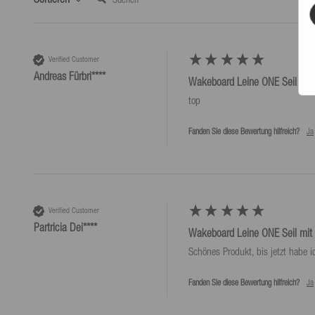
Paketabmessung Länge (cm)
41.6
Produktgewicht (g)
790
Verified Customer
Andreas Fürbri****
Wakeboard Leine ONE Seil mit 
top
Fanden Sie diese Bewertung hilfreich?
Ja
Verified Customer
Partricia Dei****
Wakeboard Leine ONE Seil mit 
Schönes Produkt, bis jetzt habe i
Fanden Sie diese Bewertung hilfreich?
Ja