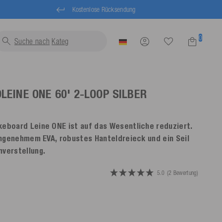
Kostenlose Rücksendung
0
Suche nach
Schwimmw
EINE ONE 60' 2-LOOP
SILBER
keboard Leine ONE ist auf das Wesentliche reduziert.
 angenehmem EVA, robustes Hanteldreieck und ein Seil
nverstellung.
5.0
(2 Bewertung)