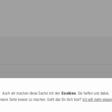
.
8-10
lands*.
Dürbheim,
Deutschland
esle.com
it dem du den Status deines
24 602130
Alle Infos
minium 40% EVA 10% Vinyl; Leine
nnte Dritte (nicht Befördernde)
Auch wir machen diese Sache mit den
Cookies
. Sie helfen uns dabei,
bereitgestellte Retourenlabel genutzt
nsere Seite besser zu machen. Geht das für dich klar?
Ich will mehr wisse