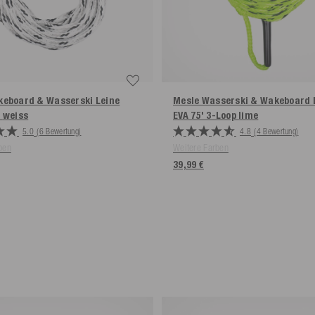
keboard & Wasserski Leine
Mesle Wasserski & Wakeboard 
'
weiss
EVA 75' 3-Loop
lime
5.0
(6 Bewertung)
4.8
(4 Bewertung)
ben
Weitere Farben
39,99 €