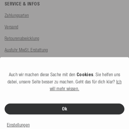
SERVICE & INFOS
Zahlungsarten
Versand
Retourenabwicklung
Ausfuhr MwSt. Erstattung
Reklamation
FAQ
Auch wir machen diese Sache mit den
Cookies
. Sie helfen uns
dabei, unsere Seite besser zu machen. Geht das für dich klar?
Ich
will mehr wissen.
UNTERNEHMEN
Über uns
Ok
Team
Einstellungen
Ladengeschäft