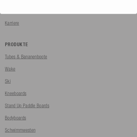
Umwelt & Mentalität
Karriere
PRODUKTE
Tubes & Bananenboote
Wake
Ski
Kneeboards
Stand Up Paddle Boards
Bodyboards
Schwimmwesten