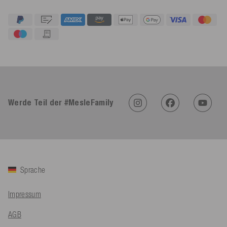
4,91
Rating
623
Bewertungen
An****
Verifizierter Kunde
Twitter
Sehr gut 👍 Sehr zufrieden
Werde Teil der #MesleFamily
Facebook
Hilfreich
?
Ja
Teilen
Köln, DE,
5.8.2026
Bernd Sack****
Verifizierter Kunde
Sprache
Schwimmweste ist gut. Made in Europe waere besser als Made
Twitter
in China.
Facebook
Impressum
Hilfreich
?
Ja
Teilen
Ohmden, DE,
5.8.2026
AGB