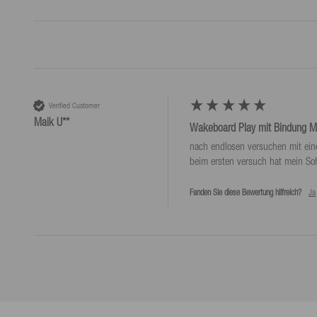
wird.
Produktgewicht (g)
6500
Verified Customer
Maik U**
Wakeboard Play mit Bindung Mot
nach endlosen versuchen mit ein
Fanden Sie diese Bewertung hilfreich?
Ja