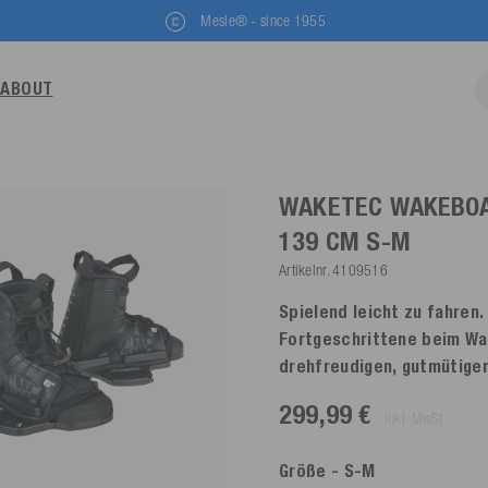
Mesle® - since 1955
ABOUT
WAKETEC WAKEBOA
139 CM
S-M
Artikelnr.
4109516
Spielend leicht zu fahren
Fortgeschrittene beim Wa
drehfreudigen, gutmütigen
299,99 €
inkl. MwSt.
Größe
- S-M