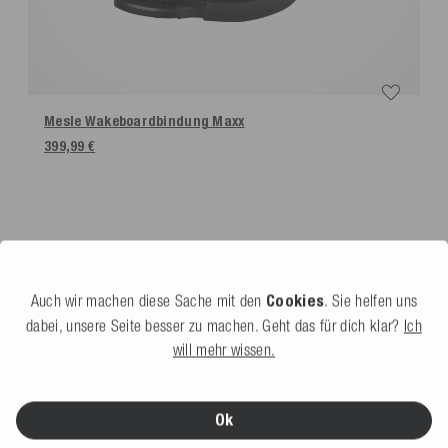
Mesle Wakeboardbindung Maxx
399,99 €
DAS SAGEN UNSERE KUNDEN
Auch wir machen diese Sache mit den
Cookies
. Sie helfen uns
dabei, unsere Seite besser zu machen. Geht das für dich klar?
Ich
Sortieren nach: Neueste zuerst
will mehr wissen.
An****
Bernd
Ok
Verified Customer
V