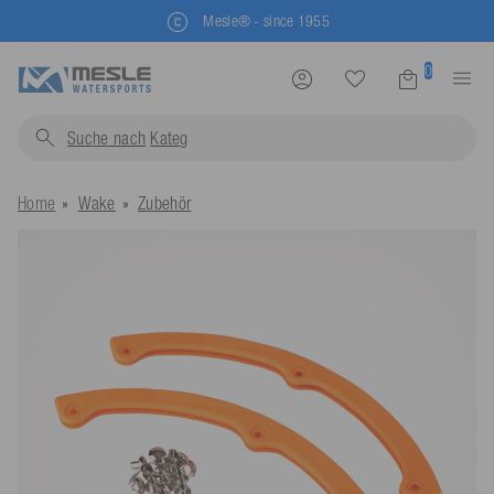
Mesle® - since 1955
0
Suche nach
Sc
Home
Wake
Zubehör