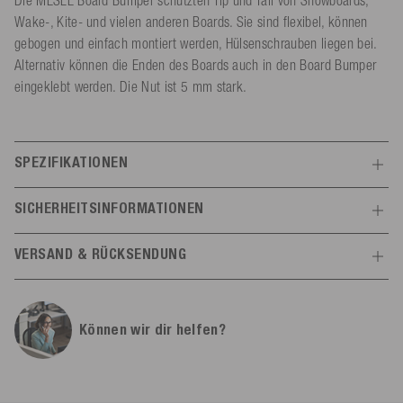
Wake-, Kite- und vielen anderen Boards. Sie sind flexibel, können
gebogen und einfach montiert werden, Hülsenschrauben liegen bei.
Alternativ können die Enden des Boards auch in den Board Bumper
eingeklebt werden. Die Nut ist 5 mm stark.
SPEZIFIKATIONEN
Features
SICHERHEITSINFORMATIONEN
Herstellerinformationen
Allgemein
VERSAND & RÜCKSENDUNG
Mesle
Material
100% ABS
Schulstr.
8-10
Versand
Alle Infos
78589
Dürbheim,
Deutschland
Artikelnr.
410978
Können wir dir helfen?
info@mesle.com
Kostenloser Versand mit GLS (1-2 Werktage) innerhalb
+49 7424 602130
Deutschlands*.
Abmessungen
Kostenloser Versand ab 300,00 € innerhalb der EU*.
EU-Verantwortlicher
Produktgewicht (g)
110