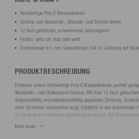
Hochwertige Poly-E Wasserskileine
Optimal zum Wasserski-, Monoski- und Trickski fahren
12 fach geflochten, schwimmend, dehnungsarm
Farben: gelb, rot, blau oder weiß
Durchmesser 9,5 mm, Gesamtlänge 304 m, Lieferung auf Spul
PRODUKTBESCHREIBUNG
Entdecke unsere hochwertige Poly-E Wasserskileine, perfekt geeign
Wasserski-, oder Wakeboard-Erlebnis. Mit ihrer 12-fach geflochten
strapazierfähig und widerstandsfähig gegenüber Dehnung. Zusätzl
mehr Sicherheit und Komfort sorgt. Erhältlich in den leuchtenden 
ist sie nicht nur funktional, sondern auch stylisch. Der Durchmes
optimale Handhabung und Leistung. Mit einer Gesamtlänge von 304
Mehr lesen
praktischen Spule ist diese Leine die ideale Wahl für Wassersport