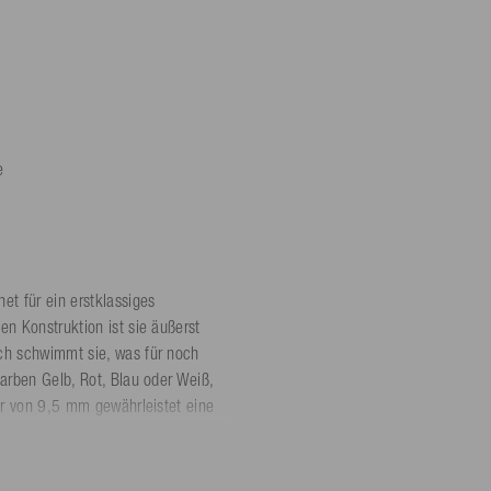
e
et für ein erstklassiges
en Konstruktion ist sie äußerst
ich schwimmt sie, was für noch
Farben Gelb, Rot, Blau oder Weiß,
ser von 9,5 mm gewährleistet eine
 m und geliefert auf einer
 Stationen und Seilbahnen