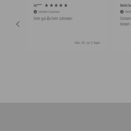
An****
Bernd Sa
Verified Customer
Veri
Sehr gut 👍 Sehr zufrieden
Schwim
besser 
Köln, DE, vor 2 Tagen