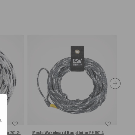
n.
y Up 70' 2-
Mesle Wakeboard Hauptleine PE 60' 4
Mesl