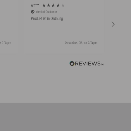
An****
An****
Verified Customer
Verifie
Produkt ist in Ordnung
Hat super
r 2 Tagen
Osnabrück, DE, vor 3 Tagen