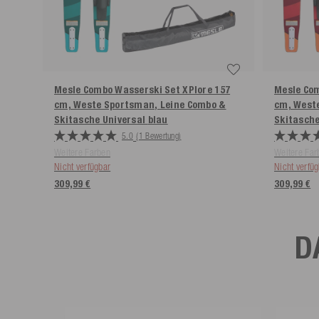
Mesle Combo Wasserski Set XPlore 157
Mesle Com
cm, Weste Sportsman, Leine Combo &
cm, West
Skitasche Universal
blau
Skitasche
5.0
(1 Bewertung)
Weitere Farben
Weitere Far
Nicht verfügbar
Nicht verfü
309,99 €
309,99 €
D