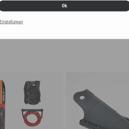
orange
Loop
Ok
5.0
(1 Bewertung)
19,99 €
ben
Einstellungen