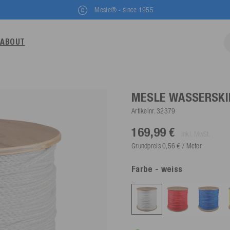
Mesle® - since 1955
ABOUT
MESLE WASSERSKI
Artikelnr.
32379
169,99 €
inkl. MwSt.
Grundpreis 0,56 € / Meter
Farbe
- weiss