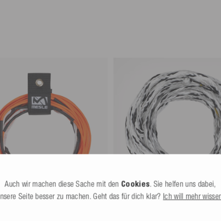
nnte Dritte (nicht Befördernde)
bereitgestellte Retourenlabel genutzt
Auch wir machen diese Sache mit den
Cookies
. Sie helfen uns dabei,
nsere Seite besser zu machen. Geht das für dich klar?
Ich will mehr wisse
eboard Hauptleine TEN 80' 7
Mesle Wasserski Hauptleine Eas