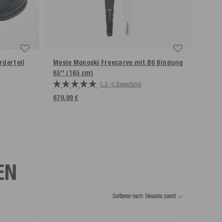
rderteil
Mesle Monoski Freecarve mit B6 Bindung
Mesl
65'' (165 cm)
69'' 
5.0
(5 Bewertung)
679,99 €
679,
EN
Sortieren nach: Neueste zuerst