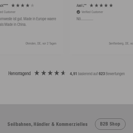
ck****
Axel L**
fied Customer
Verified Customer
mweste ist gut. Made in Europe waere
Nö..............
als Made in China.
Ohmden, DE, vor 2 Tagen
Senftenberg, DE, vo
Hervorragend
4,91
basierend auf
623
Bewertungen
B2B Shop
Seilbahnen, Händler & Kommerzielles