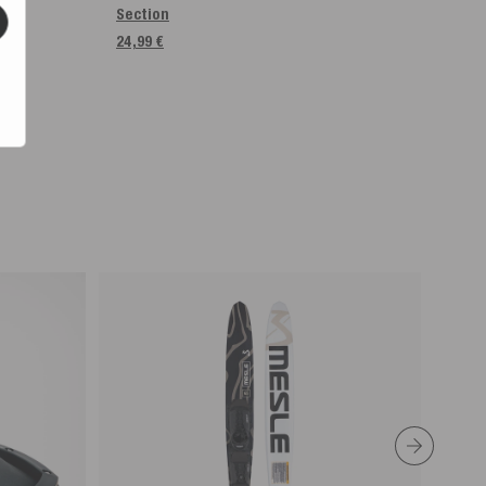
Section
Slal
24,99 €
34,99