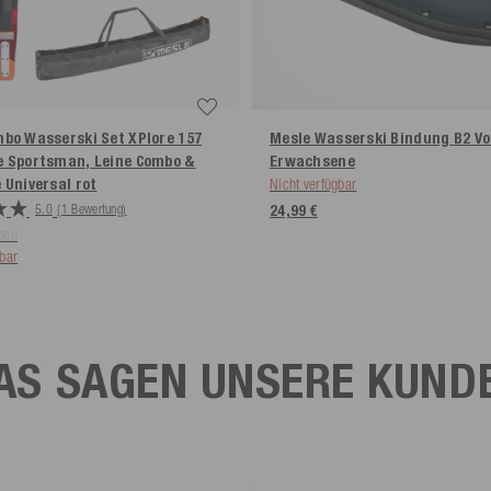
bo Wasserski Set XPlore 157
Mesle Wasserski Bindung B2 Vo
e Sportsman, Leine Combo &
Erwachsene
 Universal
rot
Nicht verfügbar
5.0
(1 Bewertung)
24,99 €
ben
gbar
AS SAGEN UNSERE KUND