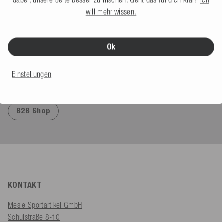
4,91
basierend auf
623
Bewertungen
will mehr wissen.
Ok
Einstellungen
Seilbahnen, Händler & Kommerzielles
B2B Shop
KONTAKT
Mesle Sportartikel GmbH
Schulstraße 8-10