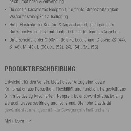
nach Empfinden & Verwendung
Beidseitig kaschiertes Neopren für erhöhte Strapazierfähigkeit,
Wasserbeständigkeit & Isolierung
Hohe Elastizität für Komfort & Anpassbarkeit, leichtgängiger
Rückenreißverschluss mit breiter Öffnung für leichtes Anziehen
Unterscheidung der Größe mittels Farbcodierung, Größen: XS (44),
S (46), M (48), L (50), XL (52), 2XL (54), 3XL (56)
PRODUKTBESCHREIBUNG
Entwickelt für den Verleih, bietet dieser Anzug eine ideale
Kombination aus Robustheit, Flexibilität und Funktion. Hergestellt aus
3 mm beidseitig kaschiertem Neopren, ist er sowohl strapazierfähig
als auch wasserbeständig und isolierend. Die hohe Elastizität
gewährleistet uneingeschränkte Bewegungsfreiheit und eine
individuelle Passform.
Mehr lesen
Der leichtgängige Rückenreißverschluss mit breiter Öffnung
ermöglicht ein müheloses An- und Ausziehen. Mit