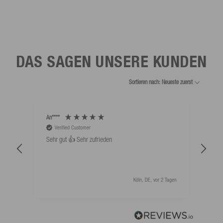
DAS SAGEN UNSERE KUNDEN
Sortieren nach: Neueste zuerst
An****
Bernd
Verified Customer
V
Sehr gut 👍 Sehr zufrieden
Schw
als 
Köln, DE, vor 2 Tagen