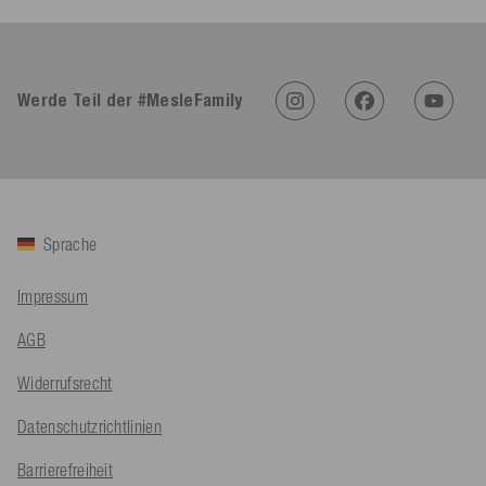
4,91
Rating
623
Bewertungen
Werde Teil der #MesleFamily
An****
Verifizierter Kunde
Twitter
Sehr gut 👍 Sehr zufrieden
Facebook
Hilfreich
?
Ja
Teilen
Köln, DE,
5.8.2026
Sprache
Bernd Sack****
Impressum
Verifizierter Kunde
Schwimmweste ist gut. Made in Europe waere besser als Made
Twitter
AGB
in China.
Facebook
Hilfreich
?
Ja
Teilen
Ohmden, DE,
5.8.2026
Widerrufsrecht
Datenschutzrichtlinien
Axel L**
Barrierefreiheit
Verifizierter Kunde