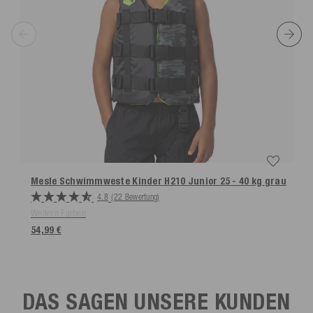
Mesle Schwimmweste Kinder H210 Junior 25 - 40 kg
grau
4.8
(22 Bewertung)
Weitere Farben
54,99 €
DAS SAGEN UNSERE KUNDEN