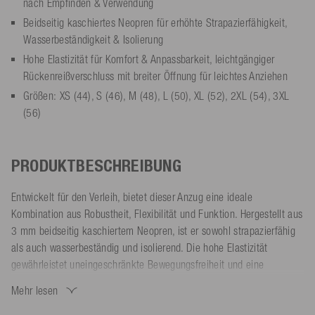
nach Empfinden & Verwendung
Beidseitig kaschiertes Neopren für erhöhte Strapazierfähigkeit,
Wasserbeständigkeit & Isolierung
Hohe Elastizität für Komfort & Anpassbarkeit, leichtgängiger
Rückenreißverschluss mit breiter Öffnung für leichtes Anziehen
Größen: XS (44), S (46), M (48), L (50), XL (52), 2XL (54), 3XL
(56)
PRODUKTBESCHREIBUNG
Entwickelt für den Verleih, bietet dieser Anzug eine ideale
Kombination aus Robustheit, Flexibilität und Funktion. Hergestellt aus
3 mm beidseitig kaschiertem Neopren, ist er sowohl strapazierfähig
als auch wasserbeständig und isolierend. Die hohe Elastizität
gewährleistet uneingeschränkte Bewegungsfreiheit und eine
individuelle Passform.
Mehr lesen
Der leichtgängige Rückenreißverschluss mit breiter Öffnung
ermöglicht ein müheloses An- und Ausziehen. Mit