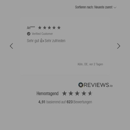
Sortieren nach: Neueste zuerst
An****
Bernd
Verified Customer
V
Sehr gut 👍 Sehr zufrieden
Schw
als 
Köln, DE, vor 2 Tagen
Hervorragend
4,91
basierend auf
623
Bewertungen