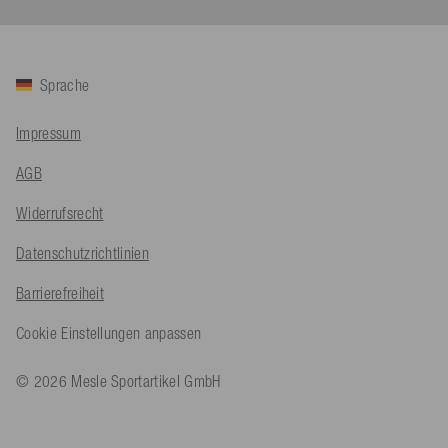
Twitter
Sehr gut 👍 Sehr zufrieden
Facebook
Hilfreich
?
Ja
Teilen
Köln, DE,
5.8.2026
Sprache
Bernd Sack****
Impressum
Verifizierter Kunde
Schwimmweste ist gut. Made in Europe waere besser als Made
Twitter
AGB
in China.
Facebook
Hilfreich
?
Ja
Teilen
Widerrufsrecht
Ohmden, DE,
5.8.2026
Datenschutzrichtlinien
Axel L**
Barrierefreiheit
Verifizierter Kunde
Twitter
Nö..............
Cookie Einstellungen anpassen
Facebook
Hilfreich
?
Ja
Teilen
Senftenberg, DE,
4.8.2026
© 2026 Mesle Sportartikel GmbH
An****