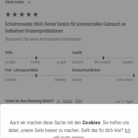
Wieder kaufen:
Ja
Schwimmweste H600 Rental Version für kommerziellen Gebrauch an
Seilbahnen Wassersportstationen
Rezensent hat keine Kommentare hinterlassen.
Größe
Qualität
Zu klein
Perfekt
zu groß
Schlecht
Wie erwartet
Exzellent
Preis- Leistungsverhältnis
Benutzerfreundlichkeit
Schlecht
Exzellent
Schwer
Sehr einfach
Fanden Sie diese Bewertung hilfreich?
Ja
Melden
Teilen
vor 11 Tagen
Auch wir machen diese Sache mit den
Cookies
. Sie helfen uns
dabei, unsere Seite besser zu machen. Geht das für dich klar?
Ich
1
2
will mehr wissen.