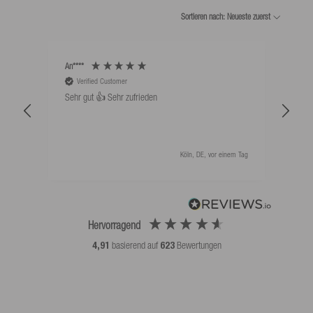
Sortieren nach: Neueste zuerst
An****
Bernd
Verified Customer
V
Sehr gut 👍 Sehr zufrieden
Schw
als 
Köln, DE, vor einem Tag
Hervorragend
4,91
basierend auf
623
Bewertungen