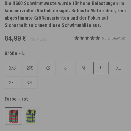
Die H600 Schwimmweste wurde für hohe Belastungen im
kommerziellen Verleih designt. Robuste Materialien, fein
abgestimmte Größenvarianten und der Fokus auf
Sicherheit zeichnen diese Schwimmhilfe aus.
64,99 €
5.0
(5 Bewertung)
inkl. MwSt.
Größe
- L
L
3XS
2XS
XS
S
M
XL
2XL
3XL
Farbe
- rot