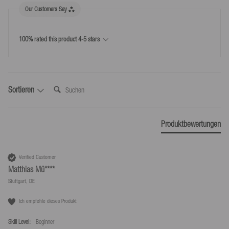
Paketabmessung Höhe (cm)
9
Our Customers Say
Kostenlose Rücksendungen innerhalb Deutschlands*.
Paketabmessung Länge (cm)
60
*Kostenlose Rücksendungen nur laut unseren Bedingungen, sofern das bei uns
100% rated this product 4-5 stars
bereitgestellte Retourenlabel genutzt wird.
Produktgewicht (g)
870
Suchen:
Sortieren
Produktbewertungen
Verified Customer
Matthias Mü****
Stuttgart, DE
Ich empfehle dieses Produkt
Skill Level:
Beginner