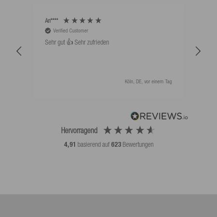
An****
Bernd
Verified Customer
V
Sehr gut 👍 Sehr zufrieden
Schw
als 
Köln, DE, vor einem Tag
Hervorragend
4,91
basierend auf
623
Bewertungen