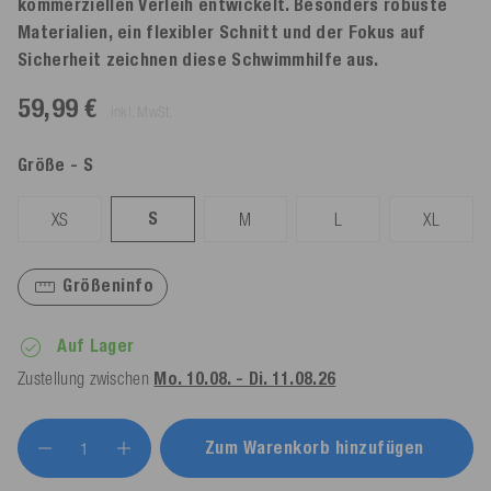
kommerziellen Verleih entwickelt. Besonders robuste
Materialien, ein flexibler Schnitt und der Fokus auf
Sicherheit zeichnen diese Schwimmhilfe aus.
59,99 €
inkl. MwSt.
Größe
- S
S
XS
M
L
XL
Größeninfo
Auf Lager
Zustellung zwischen
Mo. 10.08. - Di. 11.08.26
Zum Warenkorb hinzufügen