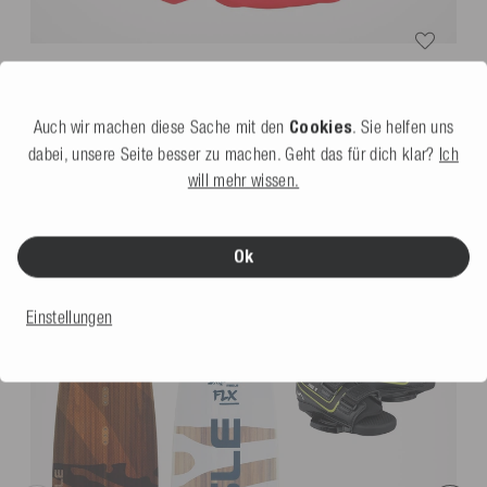
Mesle Schwimmweste Rental H600
rot
5.0
(5 Bewertung)
Weitere Farben
Auch wir machen diese Sache mit den
Cookies
. Sie helfen uns
64,99 €
dabei, unsere Seite besser zu machen. Geht das für dich klar?
Ich
will mehr wissen.
DAS KÖNNTE DIR AUCH GEFALLEN
Ok
Sale
Einstellungen