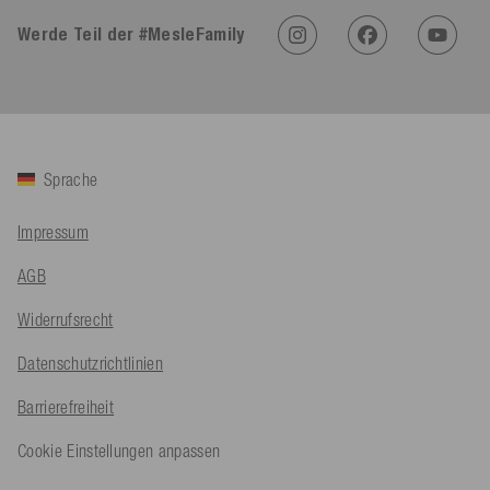
Werde Teil der #MesleFamily
An****
Verifizierter Kunde
Twitter
Sehr gut 👍 Sehr zufrieden
Facebook
Hilfreich
?
Ja
Teilen
Köln, DE,
5.8.2026
Sprache
Bernd Sack****
Impressum
Verifizierter Kunde
Schwimmweste ist gut. Made in Europe waere besser als Made
AGB
Twitter
in China.
Facebook
Widerrufsrecht
Hilfreich
?
Ja
Teilen
Ohmden, DE,
5.8.2026
Datenschutzrichtlinien
Barrierefreiheit
Axel L**
Verifizierter Kunde
Twitter
Nö..............
Cookie Einstellungen anpassen
Facebook
Hilfreich
?
Ja
Teilen
Senftenberg, DE,
4.8.2026