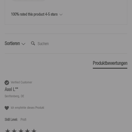
*Kostenlose Rücksendungen nur laut unseren Bedingungen, sofern das bei uns
100% rated this product 4-5 stars
bereitgestellte Retourenlabel genutzt wird.
Suchen:
Sortieren
Produktbewertungen
Verified Customer
Axel L**
Senftenberg, DE
Ich empfehle dieses Produkt
Skill Level:
Profi