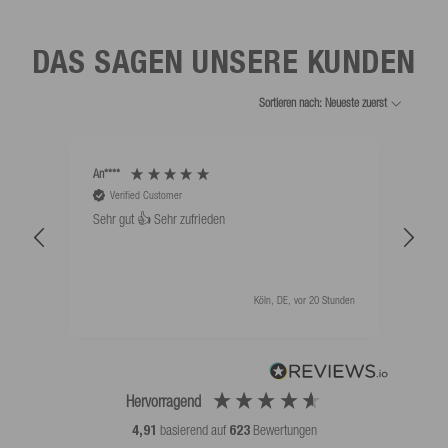
DAS SAGEN UNSERE KUNDEN
Sortieren nach: Neueste zuerst
An****
Bernd
Verified Customer
V
Sehr gut 👍 Sehr zufrieden
Schw
als 
Köln, DE, vor 20 Stunden
Hervorragend
4,91
basierend auf
623
Bewertungen