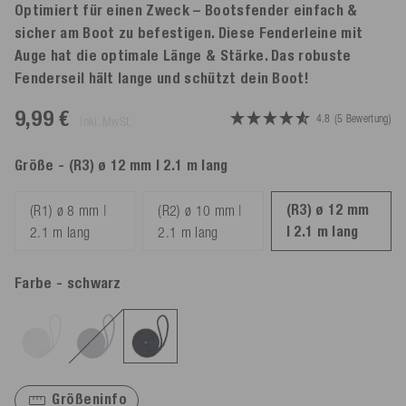
Optimiert für einen Zweck – Bootsfender einfach &
sicher am Boot zu befestigen. Diese Fenderleine mit
Auge hat die optimale Länge & Stärke. Das robuste
Fenderseil hält lange und schützt dein Boot!
9,99 €
4.8
(5 Bewertung)
inkl. MwSt.
Größe
- (R3) ø 12 mm | 2.1 m lang
(R3) ø 12 mm
(R1) ø 8 mm |
(R2) ø 10 mm |
| 2.1 m lang
2.1 m lang
2.1 m lang
Farbe
- schwarz
Größeninfo