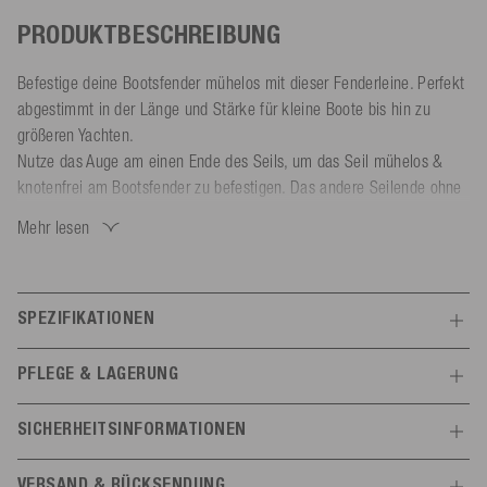
PRODUKTBESCHREIBUNG
Befestige deine Bootsfender mühelos mit dieser Fenderleine. Perfekt
abgestimmt in der Länge und Stärke für kleine Boote bis hin zu
größeren Yachten.
Nutze das Auge am einen Ende des Seils, um das Seil mühelos &
knotenfrei am Bootsfender zu befestigen. Das andere Seilende ohne
Auge kann mittels eines Webleinstek an der Reling des Bootes oder
Mehr lesen
auch an Klampen befestigt werden.
Die Fenderleine aus 8-Strang Polyester ist UV- und
witterungsbeständig, salzwasserresistent sowie wasserabweisend. Die
weiche und glatte Oberfläche des Fenderseils vermeidet Schäden
SPEZIFIKATIONEN
durch Abrieb am Boot. Das Seilende ist verscheißt und vernäht für
Features
eine erhöhte Langlebigkeit.
PFLEGE & LAGERUNG
Wähle aus verschiedenen Farben und Größen die passende
Allgemein
Nicht hohen Temperaturen aussetzen (> 60 °C). UV-geschützt und
Fenderleine zu deinem Boot:
SICHERHEITSINFORMATIONEN
trocken lagern.
Farbe
schwarz
Durchmesser 8 mm | Länge 2,1 m (Boote bis 6 m / Reißfestigkeit
Herstellerinformationen
VERSAND & RÜCKSENDUNG