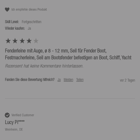
Ich empfehle dieses Produkt
Skill Level:
Fortgeschritten
Wieder kaufen:
Ja
Fenderleine mit Auge, ø 8 - 12 mm, Seil für Fender Boot,
Festmacherleine, Seil am Bootsfender befestigen an Boot, Schiff, Yacht
Rezensent hat keine Kommentare hinterlassen.
Fanden Sie diese Bewertung hilfreich?
Ja
Melden
Teilen
vor 2 Tagen
Verified Customer
Lucy Pi****
Weinheim, DE