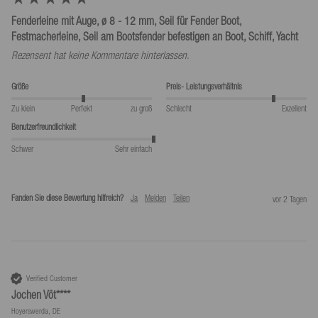
Fenderleine mit Auge, ø 8 - 12 mm, Seil für Fender Boot,
Festmacherleine, Seil am Bootsfender befestigen an Boot, Schiff, Yacht
Rezensent hat keine Kommentare hinterlassen.
Größe
Preis- Leistungsverhältnis
Zu klein
Perfekt
zu groß
Schlecht
Exzellent
Benutzerfreundlichkeit
Schwer
Sehr einfach
Fanden Sie diese Bewertung hilfreich?
Ja
Melden
Teilen
vor 2 Tagen
Verified Customer
Jochen Vöt****
Hoyerswerda, DE