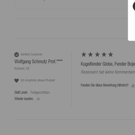
*Kostenlose Rücksendungen nur laut unseren Bedingungen, sofern das bei uns 
wird.
Verified Customer
Wolfgang Schmutz Prof.****
Kugelfender Globe, Fender Boje
Rottweil, DE
Rezensent hat keine Kommentare 
Ich empfehle dieses Produkt
Fanden Sie diese Bewertung hilfreich?
Ja
Skill Level:
Fortgeschritten
Wieder kaufen:
Ja