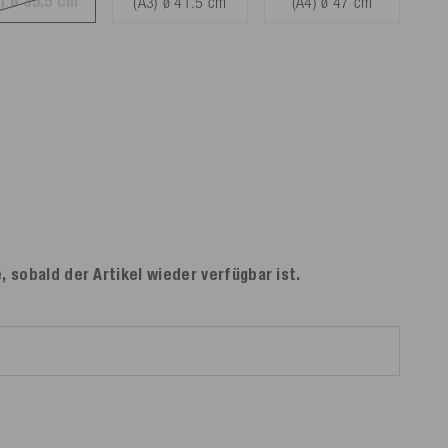
) ø 35.5 cm
(A3) ø 41.5 cm
(A4) ø 47 cm
, sobald der Artikel wieder verfügbar ist.