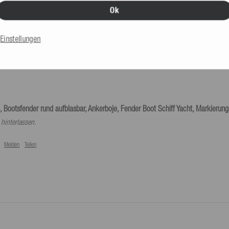
Ok
bereitgestellte Retourenlabel genutzt
Einstellungen
, Bootsfender rund aufblasbar, Ankerboje, Fender Boot Schiff Yacht, Markierung
hinterlassen.
Melden
Teilen