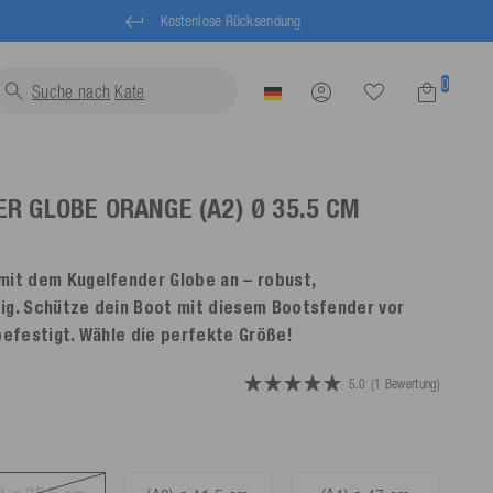
Kostenlose Rücksendung
0
Suche nach
Schwimmwes
ER GLOBE
ORANGE
(A2) Ø 35.5 CM
mit dem Kugelfender Globe an – robust,
ig. Schütze dein Boot mit diesem Bootsfender vor
befestigt. Wähle die perfekte Größe!
5.0
(1 Bewertung)