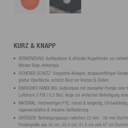
KURZ & KNAPP
VERWENDUNG: Aufblasbarer & stilvoller Kugelfender zur vielsei
Wasser Boje, Ankerboje
SICHERER SCHUTZ: Sorgenfrei Anlegen, strapazierfähiger Fender
glatter Oberfläche, schützt Boot vor Kratzer & Dellen
EINFACHES HANDLING: Aufpumpen mit manueller Pumpe oder K
Luftdruck 3 PSI / 0,2 Bar), Auge zur einfachen Befestigung eine
MATERIAL: Hochwertiges PVC, robust & langlebig, UV-beständig,
rippenverstärkte & massive Seilhalterung
GRÖSSEN: Befestigungsauge zwischen 22 mm - 28 mm Durchme
Fendergröße aus 30 cm, 35.5 cm, 41.5 cm und 47 cm Durchme