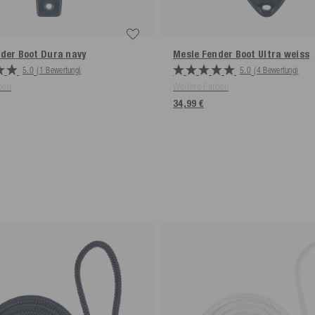
nder Boot Dura
navy
Mesle Fender Boot Ultra
weiss
5.0
(1 Bewertung)
5.0
(4 Bewertung)
ben
Weitere Farben
34,99 €