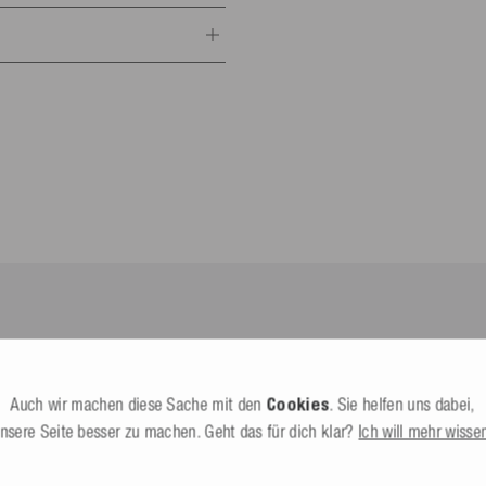
antwortlicher
Alle Infos
chlorid
portartikel GmbH
.
8-10
lands*.
Dürbheim,
Deutschland
esle.com
it dem du den Status deines
24 602130
Alle Infos
Auch wir machen diese Sache mit den
Cookies
. Sie helfen uns dabei,
nnte Dritte (nicht Befördernde)
nsere Seite besser zu machen. Geht das für dich klar?
Ich will mehr wisse