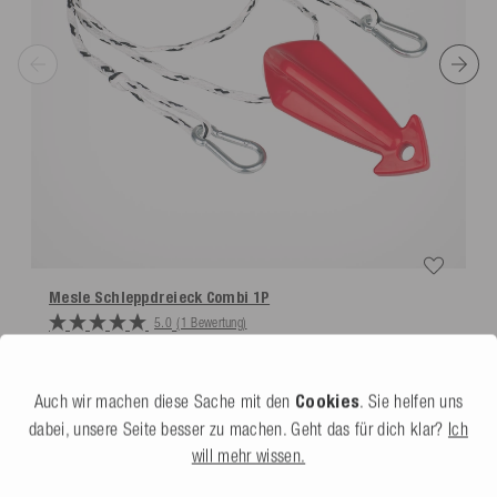
*Kostenlose Rücksendungen nur laut unseren Bedingungen, sofern das bei uns
bereitgestellte Retourenlabel genutzt wird.
Mesle Schleppdreieck Combi 1P
5.0
(1 Bewertung)
29,99 €
Auch wir machen diese Sache mit den
Cookies
. Sie helfen uns
dabei, unsere Seite besser zu machen. Geht das für dich klar?
Ich
DAS SAGEN UNSERE KUNDEN
will mehr wissen.