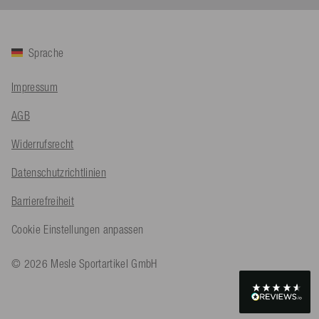
Bernd Sack****
Sprache
Verifizierter Kunde
Schwimmweste ist gut. Made in Europe waere besser als Made
Twitter
in China.
Impressum
Facebook
Hilfreich
?
Ja
Teilen
Ohmden, DE,
5.8.2026
AGB
Widerrufsrecht
Axel L**
Verifizierter Kunde
Datenschutzrichtlinien
Twitter
Nö..............
Facebook
Barrierefreiheit
Hilfreich
?
Ja
Teilen
Senftenberg, DE,
4.8.2026
Cookie Einstellungen anpassen
An****
© 2026 Mesle Sportartikel GmbH
Verifizierter Kunde
Twitter
Produkt ist in Ordnung
Facebook
Hilfreich
?
Ja
Teilen
Osnabrück, DE,
4.8.2026