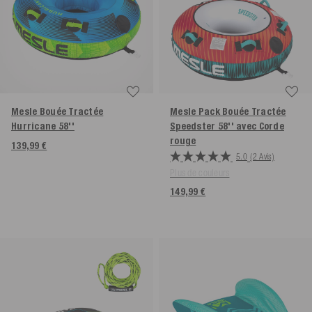
Mesle Bouée Tractée
Mesle Pack Bouée Tractée
Hurricane 58''
Speedster 58'' avec Corde
rouge
139,99 €
5.0
(2 Avis)
Plus de couleurs
149,99 €