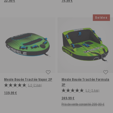
22,99 €
79,99 €
Soldes
Mesle Bouée Tractée Vapor
2P
Mesle Bouée Tractée Formula
2P
5.0
(2 Avis)
5.0
(3 Avis)
159,99 €
249,99 €
Prix de vente conseillé 299,99 €