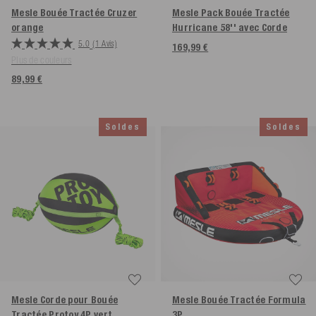
Mesle Bouée Tractée Cruzer
Mesle Pack Bouée Tractée
orange
Hurricane 58'' avec Corde
5.0
(1 Avis)
169,99 €
Plus de couleurs
89,99 €
Soldes
Soldes
Mesle Corde pour Bouée
Mesle Bouée Tractée Formula
Tractée Protoy 4P
vert
3P