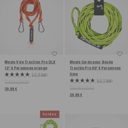
Mesle V de Traction Pro DLX
Mesle Corde pour Bouée
12' 4 Personnes
orange
Tractée Pro 60' 4 Personnes
lime
5.0
(2 Avis)
5.0
(1 Avis)
Plus de couleurs
Plus de couleurs
39,99 €
29,99 €
Soldes