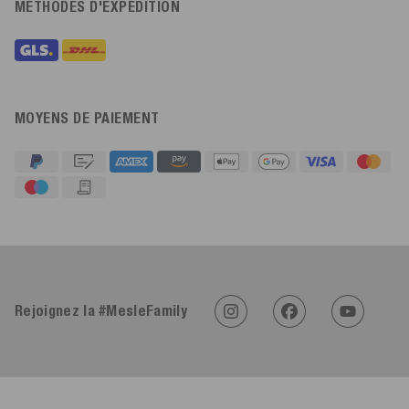
MÉTHODES D'EXPÉDITION
MOYENS DE PAIEMENT
4,91
Évaluation
623
Avis
Rejoignez la #MesleFamily
An****
Client vérifié
Twitter
Sehr gut 👍 Sehr zufrieden
Facebook