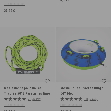
4,99 €
Plus de couleurs
27,99 €
Mesle Corde pour Bouée
Mesle Bouée Tractée Ringo
Tractée 50' 2 Personnes
lime
54''
bleu
5.0
(6 Avis)
5.0
(2 Avis)
Plus de couleurs
Plus de couleurs