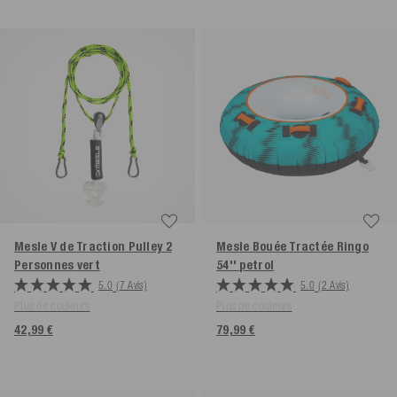
Mesle V de Traction Pulley 2
Mesle Bouée Tractée Ringo
Personnes
vert
54''
petrol
5.0
(7 Avis)
5.0
(2 Avis)
Plus de couleurs
Plus de couleurs
42,99 €
79,99 €