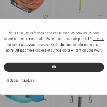
Mesle Corde pour Bouée
Mesle V de Traction Centrix 2
Tractée Pro 60' 4 Personnes
Personnes
lime
Nous aussi, nous faisons cette chose avec les cookies. Ils nous
orange
Plus de couleurs
aident à améliorer notre site. Est-ce que c'est clair pour toi ?
Je veux
5.0
(1 Avis)
34,99 €
en savoir plus
. Vous trouverez ici de plus amples informations sur
Plus de couleurs
notre utilisation des cookies et sur vos droits en tant qu'utilisateur:
29,99 €
Ok
Réglages individuels