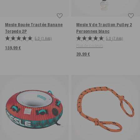
Mesle Bouée Tractée Banane
Mesle V de Traction Pulley 2
Torpedo
2P
Personnes
blanc
5.0
(1 Avis)
5.0
(7 Avis)
Plus de couleurs
159,99 €
39,99 €