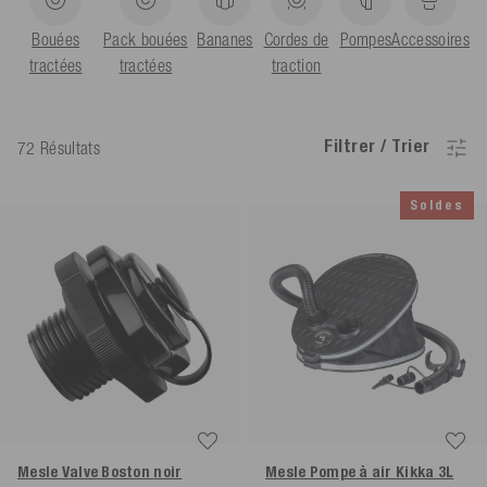
Bouées
Pack bouées
Bananes
Cordes de
Pompes
Accessoires
tractées
tractées
traction
Filtrer / Trier
72 Résultats
Soldes
Mesle Valve Boston
noir
Mesle Pompe à air Kikka 3L