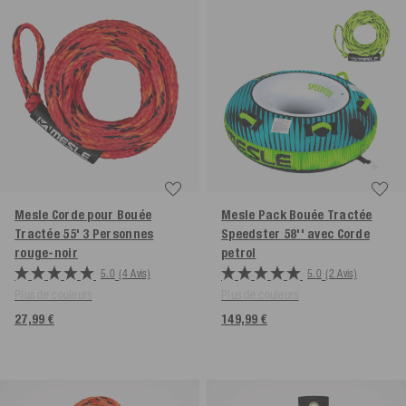
Mesle Corde pour Bouée
Mesle Pack Bouée Tractée
Tractée 55' 3 Personnes
Speedster 58'' avec Corde
rouge-noir
petrol
5.0
(4 Avis)
5.0
(2 Avis)
Plus de couleurs
Plus de couleurs
27,99 €
149,99 €