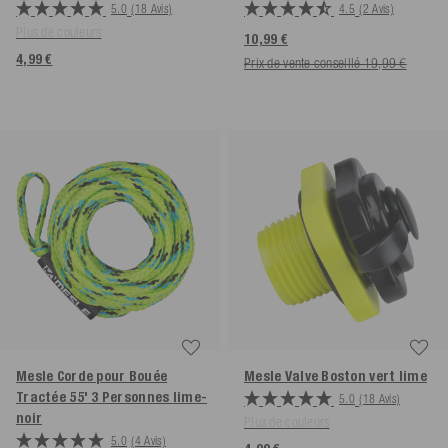
5.0
(18 Avis)
4.5
(2 Avis)
Plus de couleurs
10,99 €
4,99 €
Prix de vente conseillé 19,99 €
Mesle Corde pour Bouée
Mesle Valve Boston
vert lime
Tractée 55' 3 Personnes
lime-
5.0
(18 Avis)
noir
Plus de couleurs
5.0
(4 Avis)