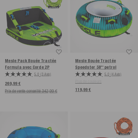
Mesle Pack Bouée Tractée
Mesle Bouée Tractée
Formula avec Corde
2P
Speedster 58''
petrol
5.0
(3 Avis)
5.0
(4 Avis)
Plus de couleurs
269,99 €
119,99 €
Prix de vente conseillé 342,99 €