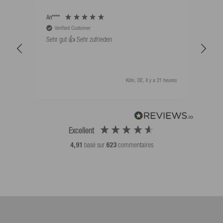
An****
Bernd
Verified Customer
V
Sehr gut 👍 Sehr zufrieden
Schw
als 
Köln, DE, Il y a 21 heures
Excellent
4,91
basé sur
623
commentaires