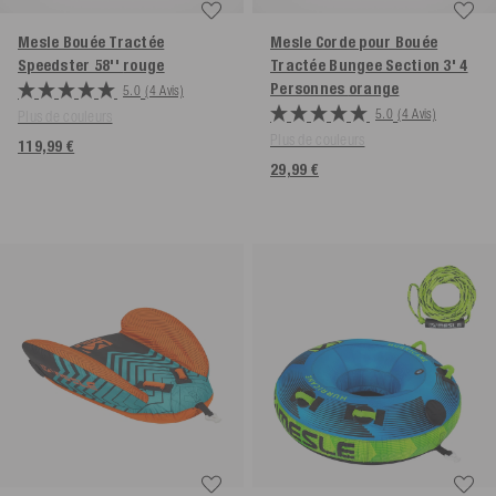
Mesle Bouée Tractée
Mesle Corde pour Bouée
Speedster 58''
rouge
Tractée Bungee Section 3' 4
Personnes
orange
5.0
(4 Avis)
5.0
(4 Avis)
Plus de couleurs
Plus de couleurs
119,99 €
29,99 €