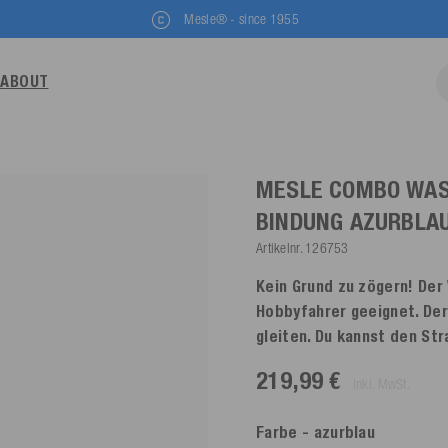
Mesle® - since 1955
ABOUT
MESLE COMBO WAS
BINDUNG
AZURBLA
Artikelnr.
126753
Kein Grund zu zögern! Der
Hobbyfahrer geeignet. Der
gleiten. Du kannst den St
219,99 €
inkl. MwSt.
Farbe
- azurblau