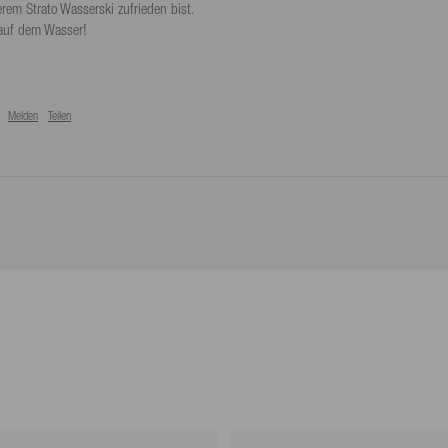
em Strato Wasserski zufrieden bist.

auf dem Wasser!

Melden
Teilen