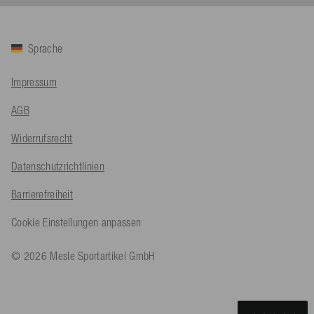
Facebook
Hilfreich
?
Ja
Teilen
Köln, DE,
5.8.2026
Sprache
Bernd Sack****
Impressum
Verifizierter Kunde
Schwimmweste ist gut. Made in Europe waere besser als Made
Twitter
AGB
in China.
Facebook
Hilfreich
?
Ja
Teilen
Ohmden, DE,
5.8.2026
Widerrufsrecht
Datenschutzrichtlinien
Axel L**
Barrierefreiheit
Verifizierter Kunde
Twitter
Nö..............
Cookie Einstellungen anpassen
Facebook
Hilfreich
?
Ja
Teilen
Senftenberg, DE,
4.8.2026
© 2026 Mesle Sportartikel GmbH
An****
Verifizierter Kunde
Twitter