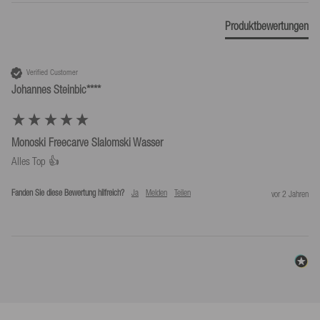
Produktgewicht (g)
2420
Kostenlose Rücksendungen innerhalb Deutschlands*.
Produktbewertungen
*Kostenlose Rücksendungen nur laut unseren Bedingungen, sofern das bei uns
bereitgestellte Retourenlabel genutzt wird.
Verified Customer
Johannes Steinbic****
Monoski Freecarve Slalomski Wasser
Alles Top 👍
Fanden Sie diese Bewertung hilfreich?
Ja
Melden
Teilen
vor 2 Jahren