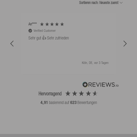
Sortieren nach: Neueste zuerst
An****
Bernd
Verified Customer
V
Sehr gut 👍 Sehr zufrieden
Schw
als 
Köln, DE, vor 3 Tagen
Hervorragend
4,91
basierend auf
623
Bewertungen