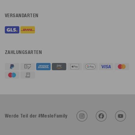
VERSANDARTEN
ZAHLUNGSARTEN
4,91
Rating
623
Bewertungen
Werde Teil der #MesleFamily
An****
Verifizierter Kunde
Twitter
Sehr gut 👍 Sehr zufrieden