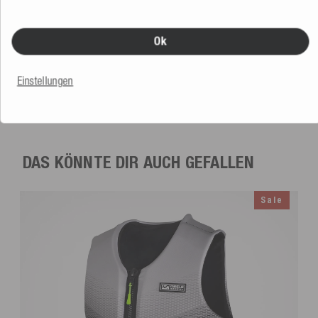
Ok
Mesle Monoski Freecarve mit D3 Leverage Bindung
67''
(170 cm)
879,99 €
Einstellungen
DAS KÖNNTE DIR AUCH GEFALLEN
Sale