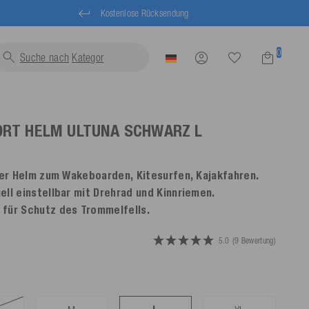
Kostenlose Rücksendung
0
Suche nach
Schwimm
ORT HELM ULTUNA
SCHWARZ
L
rter Helm zum Wakeboarden, Kitesurfen, Kajakfahren.
ell einstellbar mit Drehrad und Kinnriemen.
 für Schutz des Trommelfells.
5.0
(9 Bewertung)