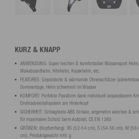
KURZ & KNAPP
ANWENDUNG: Super leichter & komfortabler Wassersport Helm, 
Wakeboardhelm, Kitehelm, Kajakhelm, etc.
FEATURES: Gepolsterte & wärmende Ohrenschützer (abnehmbar),
Sommertage, Helm schwimmt im Wasser
KOMFORT: Perfekte Passform dank individuell anpassbarem Ki
Drehradverstellsystem am Hinterkopf
SICHERHEIT: Schlagfeste ABS Schale, angenehm weiches & schn
für maximalen Schutz beim Aufprall, CE EN 1385
GRÖẞEN: (Kopfumfang): XS (52-54 cm), S (54-56 cm), M (56-
cm), Produktgewicht 445 g