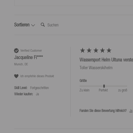
*Kostenlose Rücksendungen nur laut unseren Bedingungen, sofern das bei uns 
wird.
Suchen:
Sortieren
Verified Customer
Jacqueline Fi****
Wassersport Helm Ultuna verst
Munich, DE
Toller Wasserskihelm 
Ich empfehle dieses Produkt
Größe
Skill Level:
Fortgeschritten
Zu klein
Perfekt
zu groß
Wieder kaufen:
Ja
Fanden Sie diese Bewertung hilfreich?
Ja