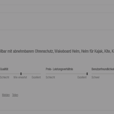
bereitgestellte Retourenlabel genutzt
ellbar mit abnehmbarem Ohrenschutz, Wakeboard Helm, Helm für Kajak, Kite, 
Qualität
Preis- Leistungsverhältnis
Benutzerfreundlichkei
Schlecht
Wie erwartet
Exzellent
Schlecht
Exzellent
Schwer
Melden
Teilen