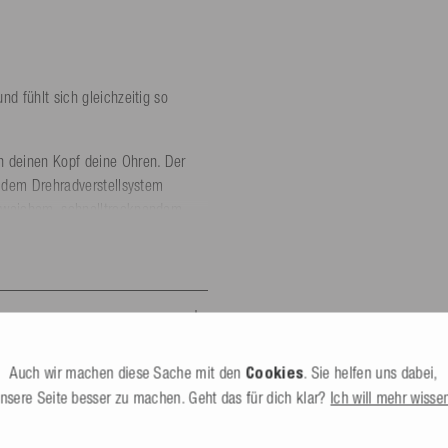
d fühlt sich gleichzeitig so
n deinen Kopf deine Ohren. Der
e dem Drehradverstellsystem
m weichem, schnelltrocknendem
s du den Helm kaum spüren wirst.
l und lassen den Helm schnell
elm, Wildwasserhelm, Segelhelm
erhältlich: (Kopfumfang): XS (52-
m).
Auch wir machen diese Sache mit den
Cookies
. Sie helfen uns dabei,
nsere Seite besser zu machen. Geht das für dich klar?
Ich will mehr wisse
trocken lagern.