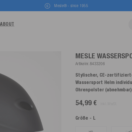
Mesle® - since 1955
ABOUT
MESLE WASSERSP
Artikelnr.
8433206
Stylischer, CE-zertifizie
Wassersport Helm individu
Ohrenpolster (abnehmbar)
54,99 €
inkl. MwSt.
Größe
- L