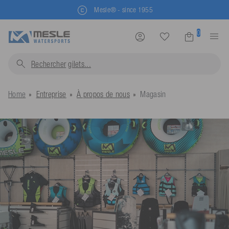
Livraison rapide en 2-3 jours
0
Rechercher
wakeboards...
Home
Entreprise
À propos de nous
Magasin