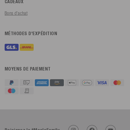
CADEAUX
Bons d'achat
MÉTHODES D'EXPÉDITION
MOYENS DE PAIEMENT
4,91
Évaluation
623
Avis
An****
Client vérifié
Twitter
Sehr gut 👍 Sehr zufrieden