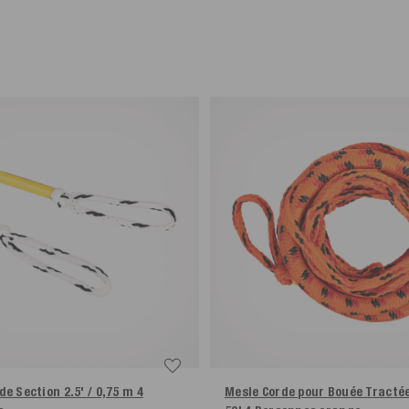
e Section 2.5' / 0,75 m 4
Mesle Corde pour Bouée Tracté