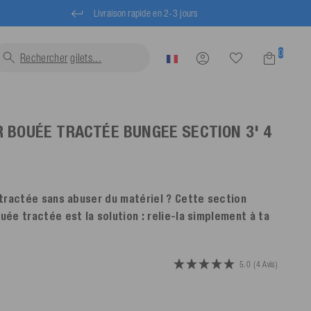
Livraison rapide en 2-3 jours
0
Rechercher
gilets
 BOUÉE TRACTÉE BUNGEE SECTION 3' 4
tractée sans abuser du matériel ? Cette section
ée tractée est la solution : relie-la simplement à ta
5.0
(4 Avis)