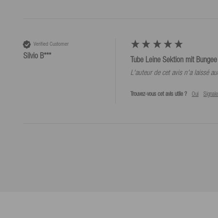
Verified Customer
Silvio B***
Tube Leine Sektion mit Bungee 
L'auteur de cet avis n'a laissé 
Trouvez-vous cet avis utile ?
Oui
Signale