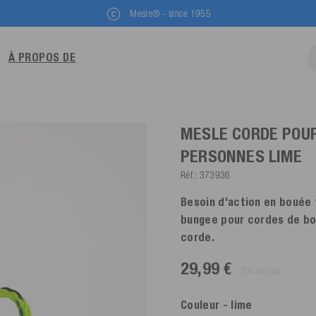
Mesle® - since 1955
À PROPOS DE
MESLE CORDE POUR
PERSONNES
LIME
Réf.:
373936
Besoin d'action en bouée 
bungee pour cordes de bou
corde.
29,99 €
TVA incluse
Couleur
- lime