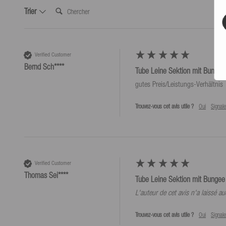
Chercher:
Trier
Verified Customer
Bernd Sch****
Tube Leine Sektion mit Bungee 
gutes Preis/Leistungs-Verhältnis
Trouvez-vous cet avis utile ?
Oui
Signale
Verified Customer
Thomas Sei****
Tube Leine Sektion mit Bungee 
L'auteur de cet avis n'a laissé 
Trouvez-vous cet avis utile ?
Oui
Signale