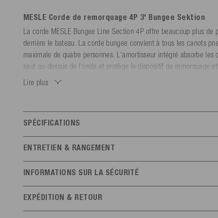
MESLE Corde de remorquage 4P 3' Bungee Sektion
La corde MESLE Bungee Line Section 4P offre beaucoup plus de pla
derrière le bateau. La corde bungee convient à tous les canots p
maximale de quatre personnes. L'amortisseur intégré absorbe les 
saut au-dessus de l'onde et protège le dispositif de remorquage et 
remorquage. Une fois la corde tendue, elle se rétracte pour accélé
Lire plus
remorquage. Un clip de corde avec boucle de suspension est inclus
sans nœuds.
SPÉCIFICATIONS
Caractéristiques
ENTRETIEN & RANGEMENT
Niveau de compétence
Experts
Tous le
Ne pas exposer à des températures élevées (> 60 °C). Stocker à l'
INFORMATIONS SUR LA SÉCURITÉ
Nombre de personnes
4
Manuel d'utilisation
EXPÉDITION & RETOUR
Type de corde
Rallonge de co
Informations du fabricant
Perso