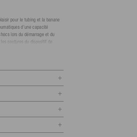
isir pour le tubing et la banane
neumatiques d'une capacité
chocs lors du démarrage et du
les coutures du dispositif de
rer et maximiser l'action de
 pour sécher et ranger la corde
s niveaux
abri des UV et au sec.
rde
nne responsable UE