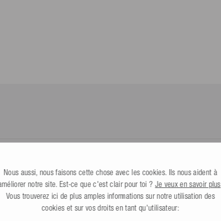
Toutes infos
portartikel GmbH
.
8-10
Corse*
Dürbheim,
Allemagne
esle.com
n de suivi du colis
24 602130
lène
.
Toutes infos
 € ou renvoie toi-même les produits
Nous aussi, nous faisons cette chose avec les cookies. Ils nous aident à
améliorer notre site. Est-ce que c'est clair pour toi ?
Je veux en savoir plus
Vous trouverez ici de plus amples informations sur notre utilisation des
cookies et sur vos droits en tant qu'utilisateur: