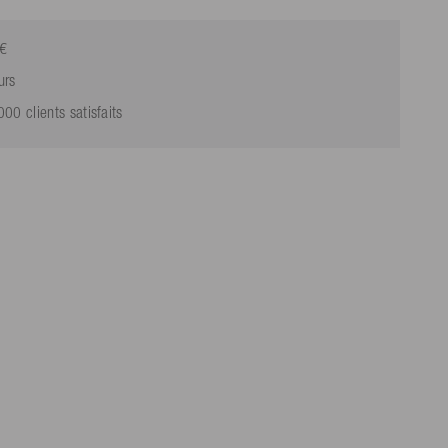
9€
urs
0 clients satisfaits