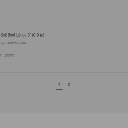
Seil Boot Länge 3' (0,9 m)
aucun commentaire
r
Partager
1
2