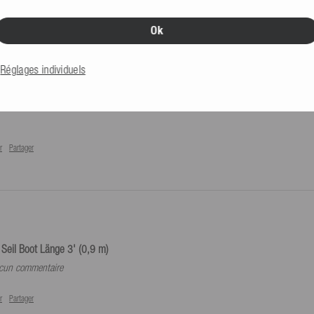
Ok
Réglages individuels
Seil Boot Länge 3' (0,9 m)
r
Partager
Seil Boot Länge 3' (0,9 m)
aucun commentaire
r
Partager