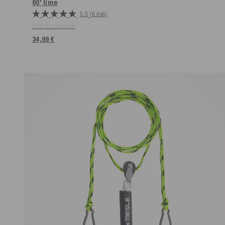
60'
lime
5.0
(6 Avis)
Plus de couleurs
34,99 €