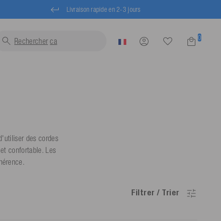
Livraison rapide en 2-3 jours
0
Rechercher
gilets...
d'utiliser des cordes
 et confortable. Les
dhérence.
Filtrer / Trier