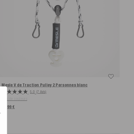
Mesle V de Traction Pulley 2 Personnes
blanc
5.0
(7 Avis)
Plus de couleurs
39,99 €
.