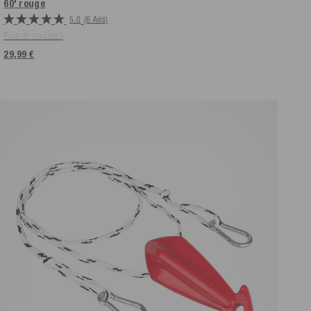
60'
rouge
5.0
(6 Avis)
Plus de couleurs
29,99 €