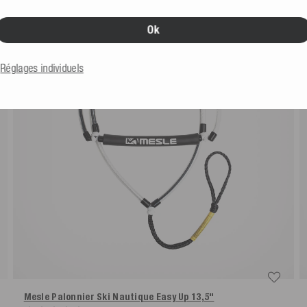
Ok
Réglages individuels
Mesle Palonnier Ski Nautique Easy Up 13,5"