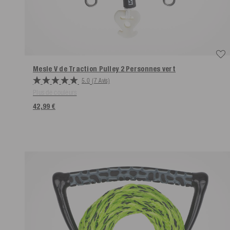
Mesle V de Traction Pulley 2 Personnes
vert
5.0
(7 Avis)
Plus de couleurs
42,99 €