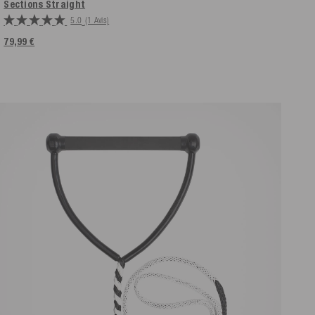
Sections
Straight
5.0
(1 Avis)
79,99 €