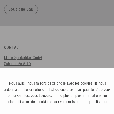
Boutique B2B
CONTACT
Mesle Sportartikel GmbH
Schulstraße 8-10
78589 Dürbheim, Allemagne
Lundi - Vendredi
Nous aussi, nous faisons cette chose avec les cookies. Ils nous
08h00 - 18h00
aident à améliorer notre site. Est-ce que c'est clair pour toi ?
Je veux
en savoir plus
. Vous trouverez ici de plus amples informations sur
shop@mesle.com
notre utilisation des cookies et sur vos droits en tant qu'utilisateur:
Conseils sur les produits :
+49 (0) 7424 60213 62
Service client :
+49 (0) 7424 60213 52