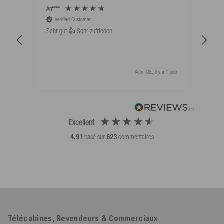
An****
Bernd
Verified Customer
V
Sehr gut 👍 Sehr zufrieden
Schw
als 
Köln, DE, Il y a 1 jour
Excellent
4,91
basé sur
623
commentaires
Télécabines, Revendeurs & Commerciaux