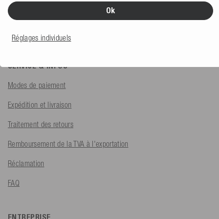
Ok
Formulaire de contact
Réglages individuels
SERVICE & INFOS
Modes de paiement
Expédition et livraison
Traitement des retours
Remboursement de la TVA à l'exportation
Réclamation
FAQ
ENTREPRISE